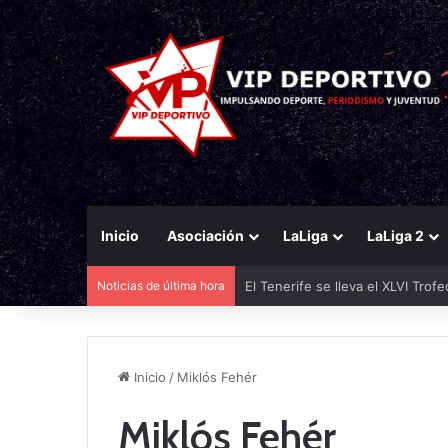
Inicio
Asociación
LaLiga
LaLiga 2
El Tenerife se lleva el XLVI Trof
Noticias de última hora
Inicio
/
Miklós Fehér
Miklós Fehér