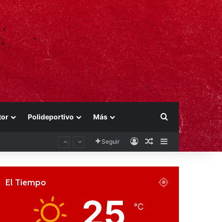
Buscar por
tor
Polideportivo
Más
Acceso
Publicación al aza
Barra lateral
Seguir
El Tiempo
25
℃