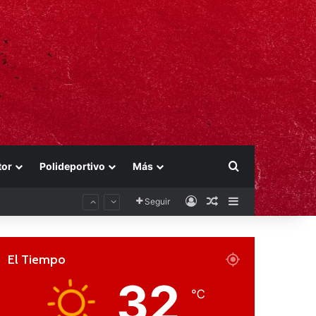
Buscar por
tor
Polideportivo
Más
Acceso
Publicación al aza
Barra lateral
Seguir
El Tiempo
32
℃