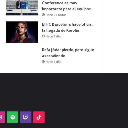
Conference es muy
importante para el equipo»
Hace 21 horas
El FC Barcelona hace oficial
la llegada de Kerolin
Hace 1 día
Rafa Jódar pierde, pero sigue
ascendiendo
Hace 1 día
Tube
Instagram
Spotify
Twitch
TikTok