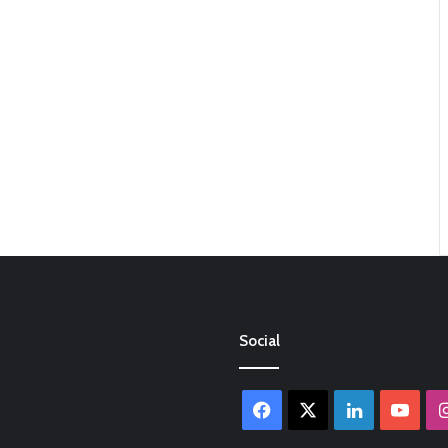
Social
Facebook
X
LinkedIn
You