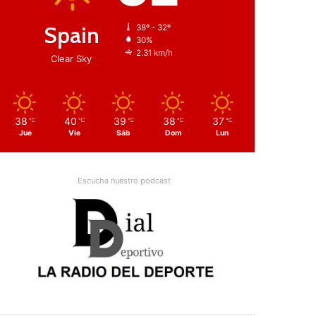
Spain
38º - 32º
30%
2.31 km/h
Clear Sky
38
40
39
38
37
℃
℃
℃
℃
℃
Jue
Vie
Sáb
Dom
Lun
Escucha nuestro podcast