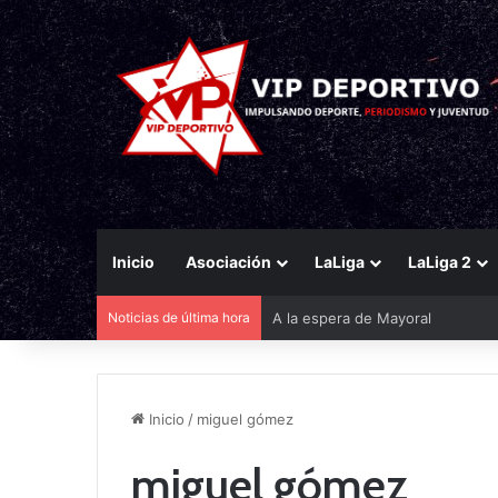
Inicio
Asociación
LaLiga
LaLiga 2
Noticias de última hora
A la espera de Mayoral
Inicio
/
miguel gómez
miguel gómez