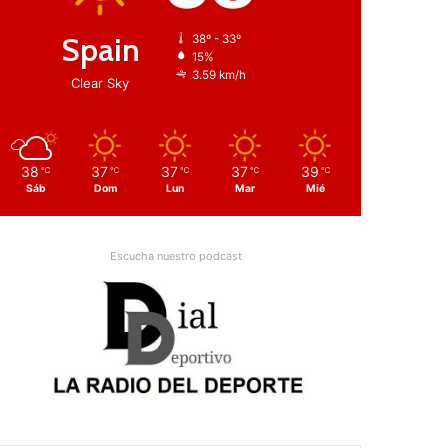
Spain
38º - 33º
15%
3.59 km/h
Clear Sky
38
37
37
37
39
℃
℃
℃
℃
℃
Sáb
Dom
Lun
Mar
Mié
Escucha nuestro podcast