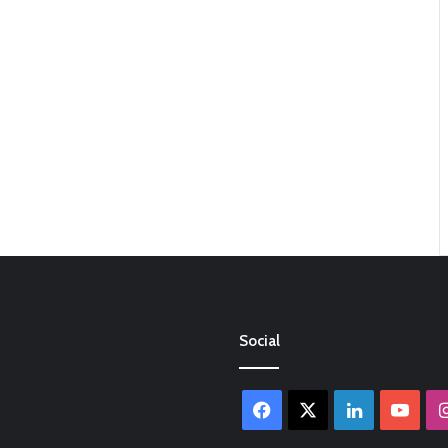
Social
Facebook
X
LinkedIn
You