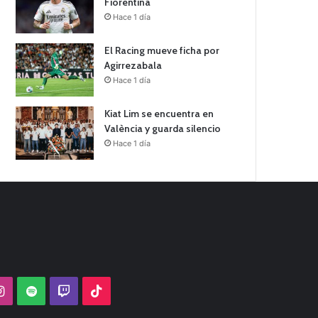
Fiorentina
Hace 1 día
El Racing mueve ficha por
Agirrezabala
Hace 1 día
Kiat Lim se encuentra en
València y guarda silencio
Hace 1 día
Tube
Instagram
Spotify
Twitch
TikTok