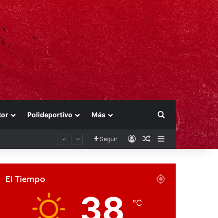
Buscar por
tor
Polideportivo
Más
Acceso
Publicación al aza
Barra lateral
Seguir
El Tiempo
38
℃