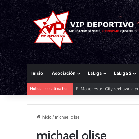
Inicio
Asociación
LaLiga
LaLiga 2
Noticias de última hora
El Manchester City rechaza la pr
Inicio
/
michael olise
michael olise