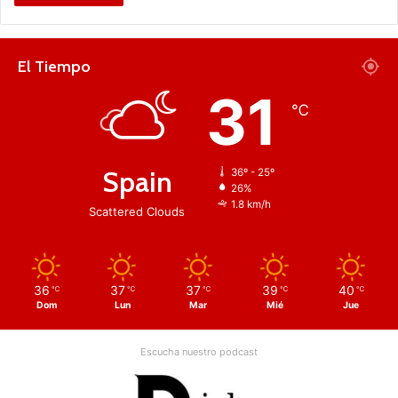
El Tiempo
31
℃
Spain
36º - 25º
26%
1.8 km/h
Scattered Clouds
36
37
37
39
40
℃
℃
℃
℃
℃
Dom
Lun
Mar
Mié
Jue
Escucha nuestro podcast