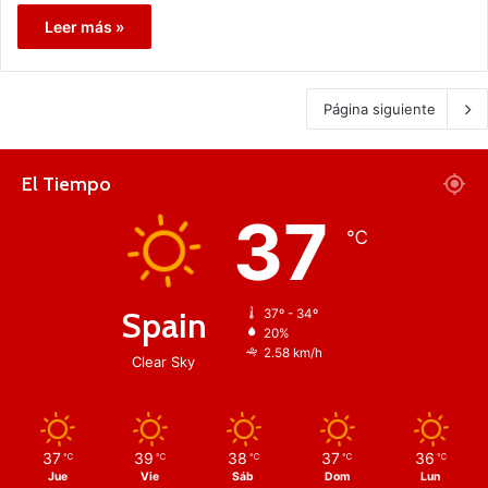
Leer más »
Página siguiente
El Tiempo
37
℃
Spain
37º - 34º
20%
2.58 km/h
Clear Sky
37
39
38
37
36
℃
℃
℃
℃
℃
Jue
Vie
Sáb
Dom
Lun