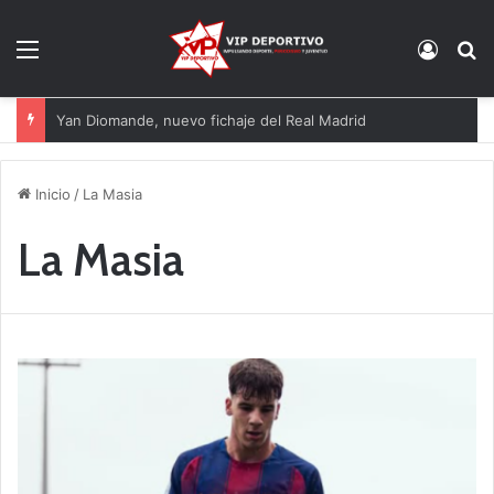
Menú
Acces
B
Yan Diomande, nuevo fichaje del Real Madrid
Inicio
/
La Masia
La Masia