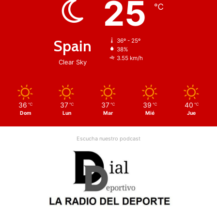
25
℃
Spain
36º - 25º
38%
3.55 km/h
Clear Sky
36
37
37
39
40
℃
℃
℃
℃
℃
Dom
Lun
Mar
Mié
Jue
Escucha nuestro podcast