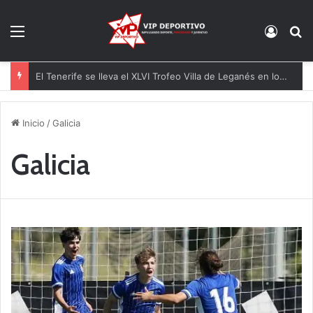
Menú
Acces
B
Inicio
/
Galicia
Galicia