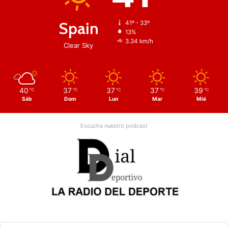
Spain
41º - 33º
13%
3.34 km/h
Clear Sky
40
37
37
37
39
℃
℃
℃
℃
℃
Sáb
Dom
Lun
Mar
Mié
Escucha nuestro podcast