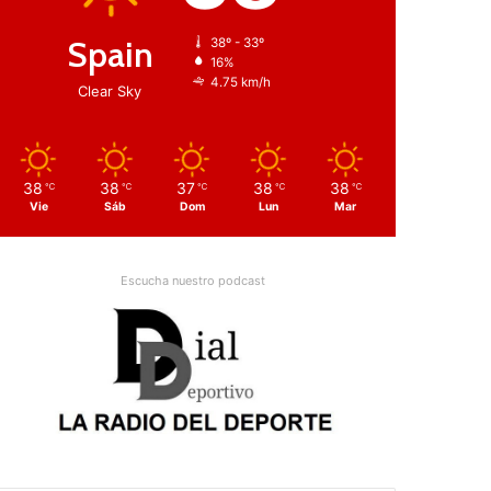
Spain
38º - 33º
16%
4.75 km/h
Clear Sky
38
38
37
38
38
℃
℃
℃
℃
℃
Vie
Sáb
Dom
Lun
Mar
Escucha nuestro podcast