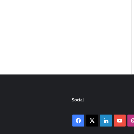
Social
Facebook
X
LinkedIn
You