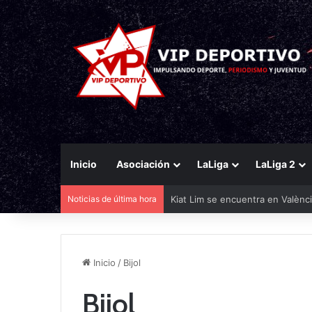
Inicio
Asociación
LaLiga
LaLiga 2
Noticias de última hora
Kiat Lim se encuentra en Valènci
Inicio
/
Bijol
Bijol