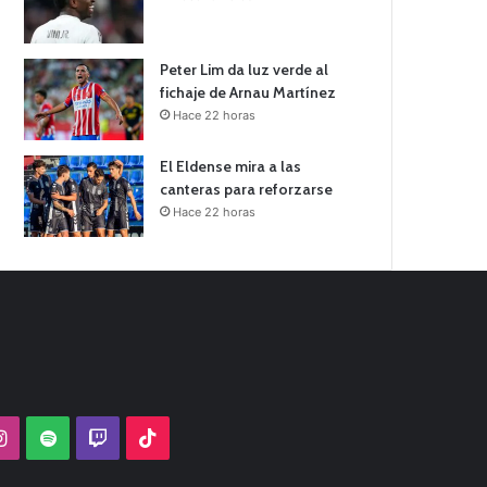
Peter Lim da luz verde al
fichaje de Arnau Martínez
Hace 22 horas
El Eldense mira a las
canteras para reforzarse
Hace 22 horas
Tube
Instagram
Spotify
Twitch
TikTok