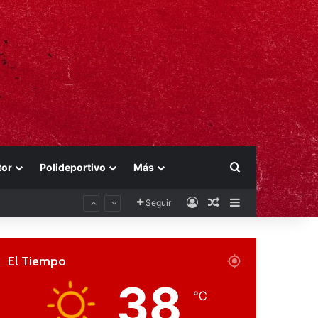
Buscar por
tor
Polideportivo
Más
Acceso
Publicación al aza
Barra lateral
Seguir
El Tiempo
38
℃