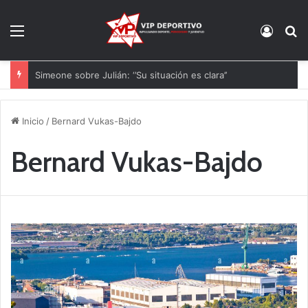
Menú
Acces
B
Simeone sobre Julián: ‘’Su situación es clara’’
Inicio
/
Bernard Vukas-Bajdo
Bernard Vukas-Bajdo