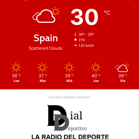
30
℃
Spain
36º - 29º
21%
1.81 km/h
Scattered Clouds
36
37
39
40
39
℃
℃
℃
℃
℃
Lun
Mar
Mié
Jue
Vie
Escucha nuestro podcast