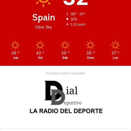
Spain
38º - 32º
30%
2.31 km/h
Clear Sky
38
40
39
38
37
℃
℃
℃
℃
℃
Jue
Vie
Sáb
Dom
Lun
Escucha nuestro podcast