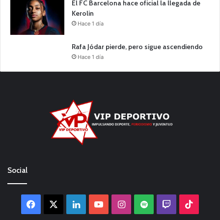
El FC Barcelona hace oficial la llegada de
Kerolin
Hace 1 día
Rafa Jódar pierde, pero sigue ascendiendo
Hace 1 día
Social
Facebook
X
LinkedIn
YouTube
Instagram
Spotify
Twitch
TikTo