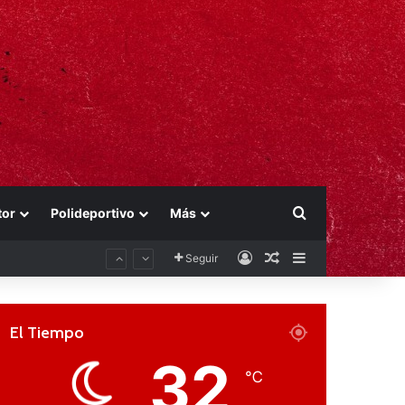
Buscar por
tor
Polideportivo
Más
Acceso
Publicación al aza
Barra lateral
Seguir
El Tiempo
32
℃