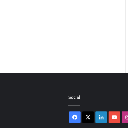
Social
Facebook
X
LinkedIn
You