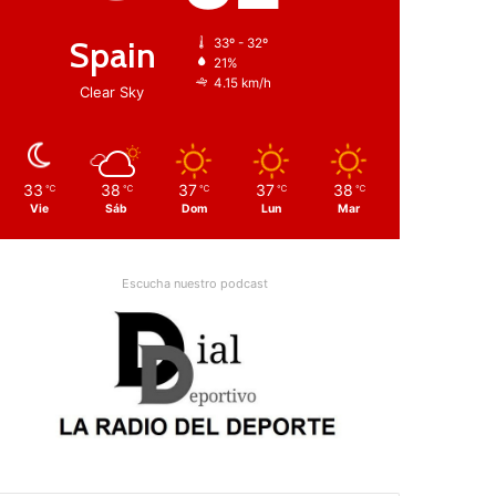
Spain
33º - 32º
21%
4.15 km/h
Clear Sky
33
38
37
37
38
℃
℃
℃
℃
℃
Vie
Sáb
Dom
Lun
Mar
Escucha nuestro podcast