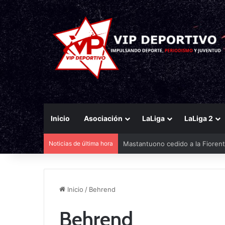
Inicio
Asociación
LaLiga
LaLiga 2
Noticias de última hora
Mastantuono cedido a la Fiorent
Inicio
/
Behrend
Behrend