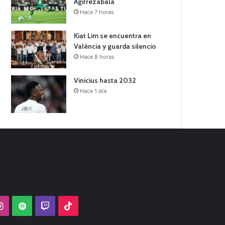
Agirrezabala
Hace 7 horas
Kiat Lim se encuentra en
València y guarda silencio
Hace 8 horas
Vinicius hasta 2032
Hace 1 día
Tube
Instagram
Spotify
Twitch
TikTok