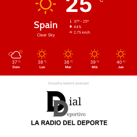
25
℃
Spain
37º - 25º
44%
2.75 km/h
Clear Sky
37
38
36
39
40
℃
℃
℃
℃
℃
Dom
Lun
Mar
Mié
Jue
Escucha nuestro podcast