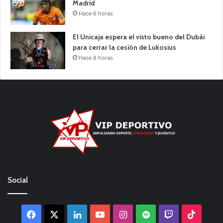
Madrid
Hace 6 horas
El Unicaja espera el visto bueno del Dubái
para cerrar la cesión de Lukosius
Hace 8 horas
Social
Facebook
X
LinkedIn
YouTube
Instagram
Spotify
Twitch
TikTo