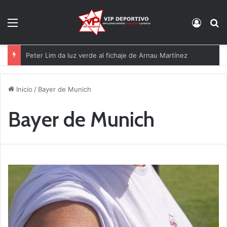
Menú
Acces
B
Peter Lim da luz verde al fichaje de Arnau Martínez
Inicio
/
Bayer de Munich
Bayer de Munich