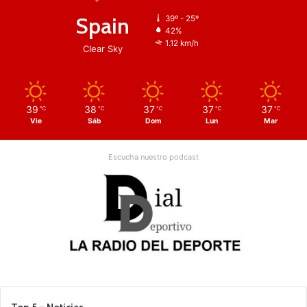
Spain
39º - 25º
42%
1.12 km/h
Clear Sky
39
38
37
37
37
℃
℃
℃
℃
℃
Vie
Sáb
Dom
Lun
Mar
Escucha nuestro podcast