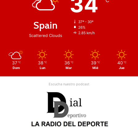
34
℃
Spain
37º - 30º
26%
2.85 km/h
Scattered Clouds
37
38
36
39
40
℃
℃
℃
℃
℃
Dom
Lun
Mar
Mié
Jue
Escucha nuestro podcast