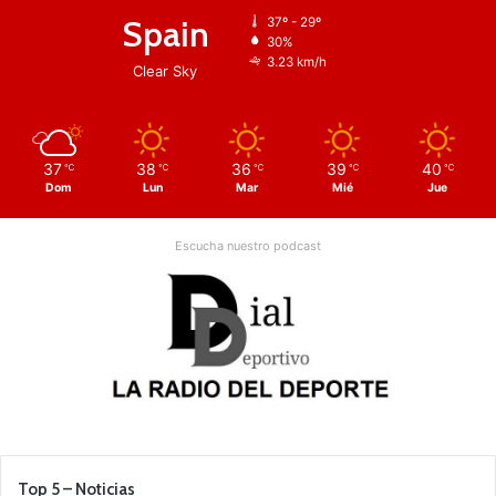
Spain
37º - 29º
30%
3.23 km/h
Clear Sky
37
38
36
39
40
℃
℃
℃
℃
℃
Dom
Lun
Mar
Mié
Jue
Escucha nuestro podcast
Top 5 – Noticias