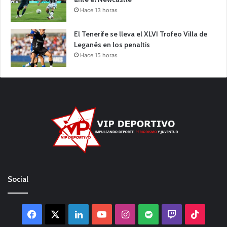
Hace 13 horas
El Tenerife se lleva el XLVI Trofeo Villa de
Leganés en los penaltis
Hace 15 horas
Social
Facebook
X
LinkedIn
YouTube
Instagram
Spotify
Twitch
TikTo