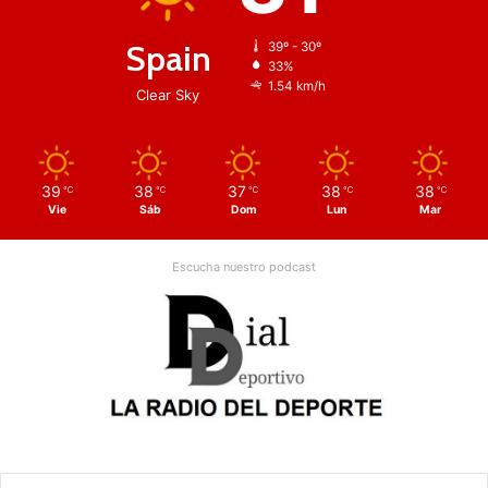
Spain
39º - 30º
33%
1.54 km/h
Clear Sky
39
38
37
38
38
℃
℃
℃
℃
℃
Vie
Sáb
Dom
Lun
Mar
Escucha nuestro podcast