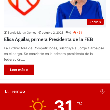
Análisis
Sergio Martín Gómez
octubre 2, 2023
0
451
Elisa Aguilar, primera Presidenta de la FEB
La Exdirectora de Competiciones, sustituye a Jorge Garbajosa
en el cargo. Se convierte en la primera presidenta de la
federación.…
Leer más »
El Tiempo
31
℃