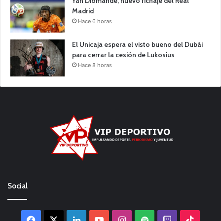
Yan Diomande, nuevo fichaje del Real
Madrid
Hace 6 horas
El Unicaja espera el visto bueno del Dubái
para cerrar la cesión de Lukosius
Hace 8 horas
Social
Facebook
X
LinkedIn
YouTube
Instagram
Spotify
Twitch
TikTo