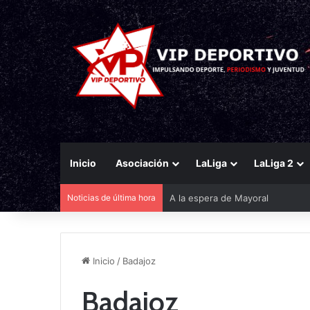
Inicio
Asociación
LaLiga
LaLiga 2
Noticias de última hora
A la espera de Mayoral
Inicio
/
Badajoz
Badajoz