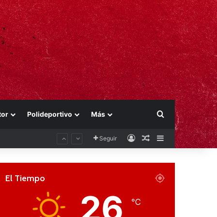
Buscar por
tor
Polideportivo
Más
Acceso
Publicación al aza
Barra lateral
Seguir
El Tiempo
26
℃