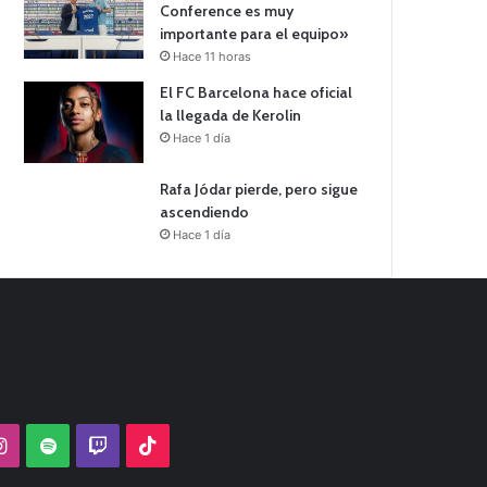
Conference es muy
importante para el equipo»
Hace 11 horas
El FC Barcelona hace oficial
la llegada de Kerolin
Hace 1 día
Rafa Jódar pierde, pero sigue
ascendiendo
Hace 1 día
Tube
Instagram
Spotify
Twitch
TikTok