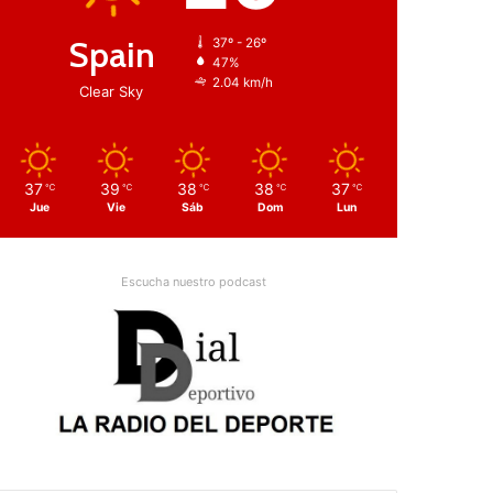
Spain
37º - 26º
47%
2.04 km/h
Clear Sky
37
39
38
38
37
℃
℃
℃
℃
℃
Jue
Vie
Sáb
Dom
Lun
Escucha nuestro podcast