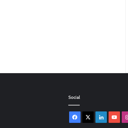
Social
Facebook
X
LinkedIn
You