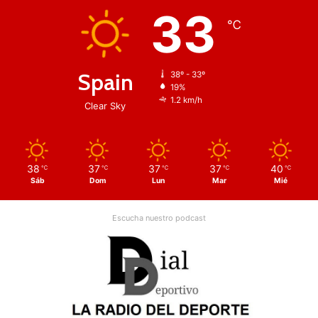
33
℃
Spain
38º - 33º
19%
1.2 km/h
Clear Sky
38
37
37
37
40
℃
℃
℃
℃
℃
Sáb
Dom
Lun
Mar
Mié
Escucha nuestro podcast