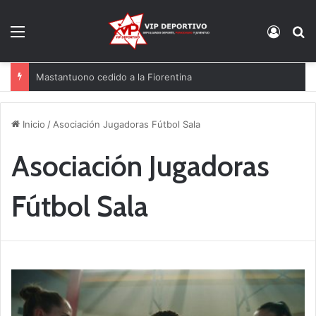
Menú
Acces
B
Mastantuono cedido a la Fiorentina
Inicio
/
Asociación Jugadoras Fútbol Sala
Asociación Jugadoras
Fútbol Sala