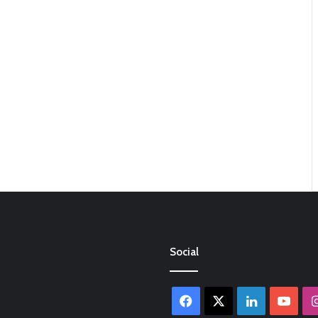
Social
Facebook
X
LinkedIn
You