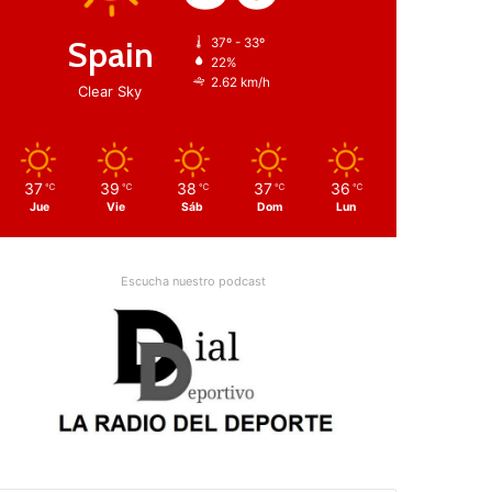
Spain
37º - 33º
22%
2.62 km/h
Clear Sky
37
39
38
37
36
℃
℃
℃
℃
℃
Jue
Vie
Sáb
Dom
Lun
Escucha nuestro podcast