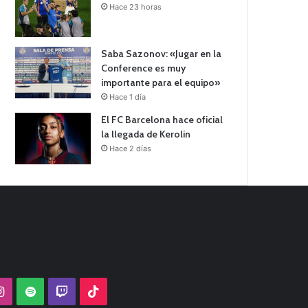
Hace 23 horas
Saba Sazonov: «Jugar en la
Conference es muy
importante para el equipo»
Hace 1 día
El FC Barcelona hace oficial
la llegada de Kerolin
Hace 2 días
Tube
Instagram
Spotify
Twitch
TikTok