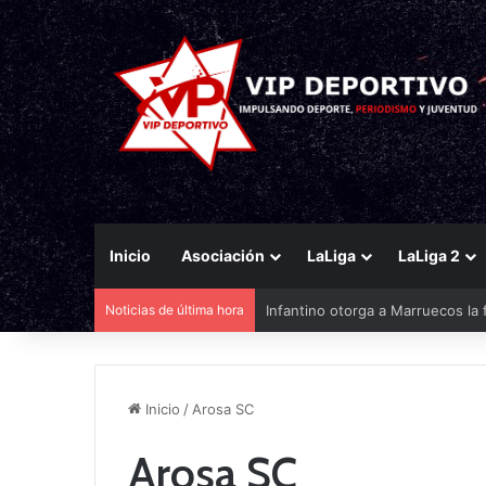
Inicio
Asociación
LaLiga
LaLiga 2
Noticias de última hora
Infantino otorga a Marruecos la 
Inicio
/
Arosa SC
Arosa SC