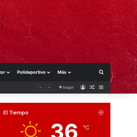
Buscar por
tor
Polideportivo
Más
Acceso
Publicación al aza
Barra lateral
Seguir
El Tiempo
36
℃