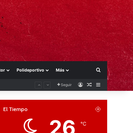
Buscar por
tor
Polideportivo
Más
Acceso
Publicación al aza
Barra lateral
Seguir
El Tiempo
26
℃