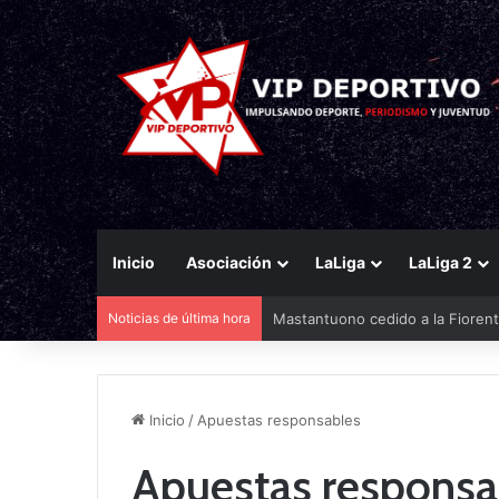
Inicio
Asociación
LaLiga
LaLiga 2
Noticias de última hora
Mastantuono cedido a la Fiorent
Inicio
/
Apuestas responsables
Apuestas responsa