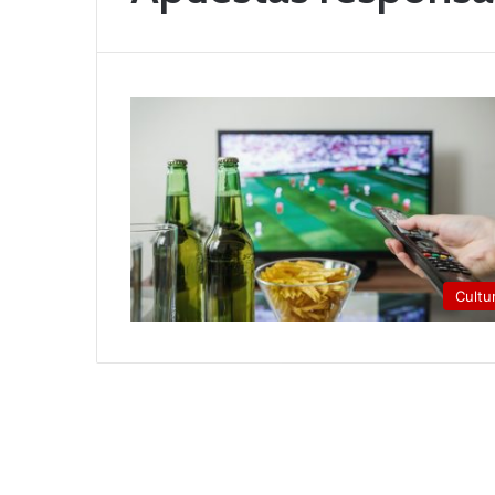
Cultu