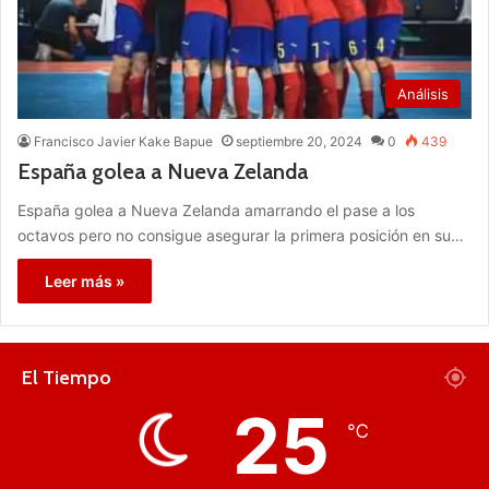
Análisis
Francisco Javier Kake Bapue
septiembre 20, 2024
0
439
España golea a Nueva Zelanda
España golea a Nueva Zelanda amarrando el pase a los
octavos pero no consigue asegurar la primera posición en su…
Leer más »
El Tiempo
25
℃