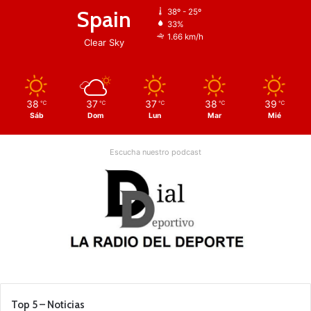
Spain
38º - 25º
33%
1.66 km/h
Clear Sky
38
37
37
38
39
℃
℃
℃
℃
℃
Sáb
Dom
Lun
Mar
Mié
Escucha nuestro podcast
Top 5 – Noticias