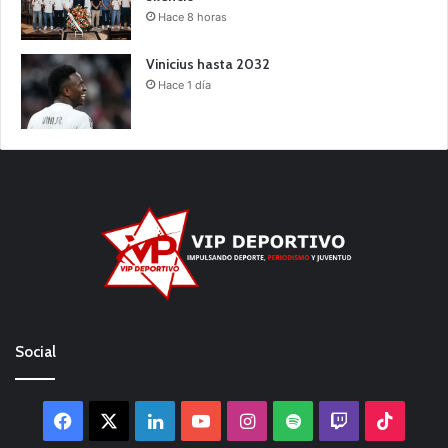
Hace 8 horas
Vinicius hasta 2032
Hace 1 día
Social
Facebook
X
LinkedIn
YouTube
Instagram
Spotify
Twitch
TikTo