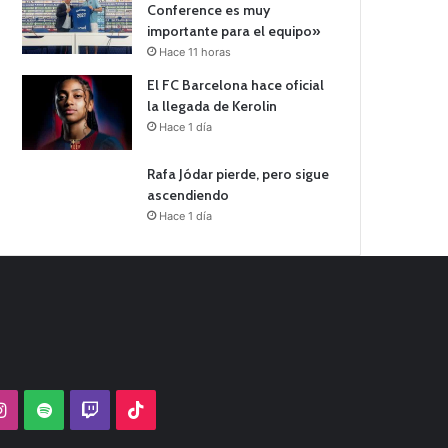
Conference es muy
importante para el equipo»
Hace 11 horas
El FC Barcelona hace oficial
la llegada de Kerolin
Hace 1 día
Rafa Jódar pierde, pero sigue
ascendiendo
Hace 1 día
Tube
Instagram
Spotify
Twitch
TikTok