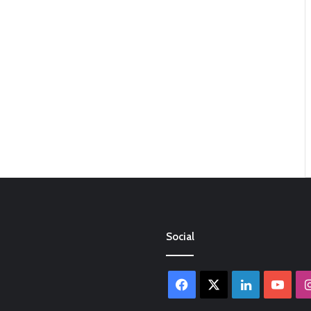
Social
Facebook
X
LinkedIn
You