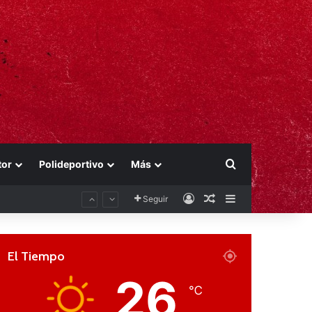
Buscar por
tor
Polideportivo
Más
Acceso
Publicación al aza
Barra lateral
Seguir
El Tiempo
26
℃