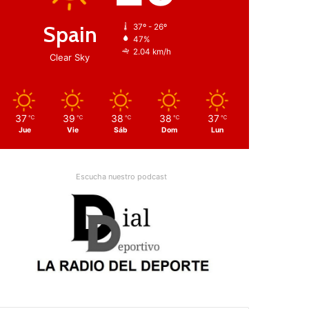
Spain
37º - 26º
47%
2.04 km/h
Clear Sky
37
39
38
38
37
℃
℃
℃
℃
℃
Jue
Vie
Sáb
Dom
Lun
Escucha nuestro podcast