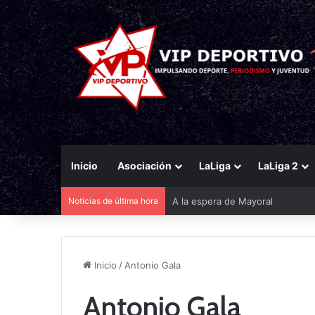
Inicio
Asociación
LaLiga
LaLiga 2
Noticias de última hora
A la espera de Mayoral
Inicio
/
Antonio Gala
Antonio Gala