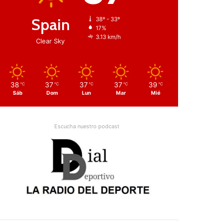
Spain
38º - 33º
17%
3.13 km/h
Clear Sky
38
37
37
37
39
℃
℃
℃
℃
℃
Sáb
Dom
Lun
Mar
Mié
Escucha nuestro podcast