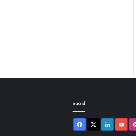
Social
Facebook
X
LinkedIn
You