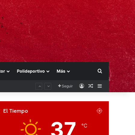
Buscar por
tor
Polideportivo
Más
Acceso
Publicación al aza
Barra lateral
Seguir
El Tiempo
37
℃