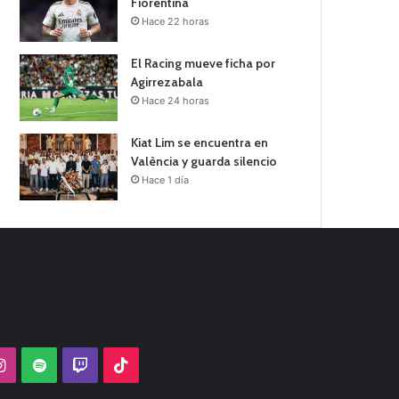
Fiorentina
Hace 22 horas
El Racing mueve ficha por
Agirrezabala
Hace 24 horas
Kiat Lim se encuentra en
València y guarda silencio
Hace 1 día
Tube
Instagram
Spotify
Twitch
TikTok