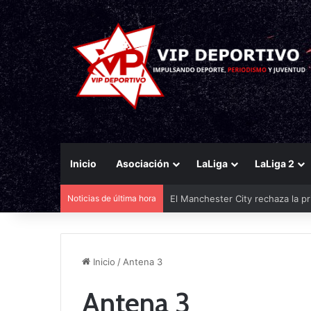
Inicio
Asociación
LaLiga
LaLiga 2
Noticias de última hora
El Manchester City rechaza la pr
Inicio
/
Antena 3
Antena 3