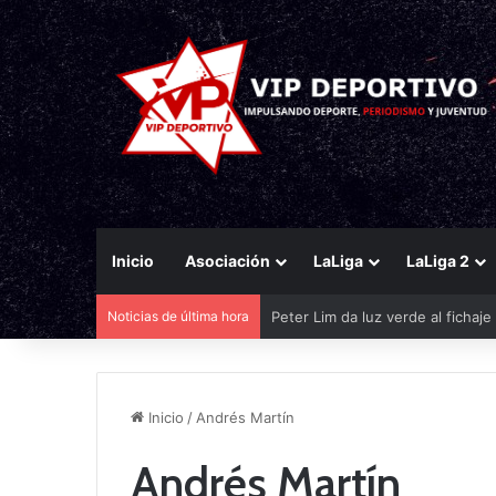
Inicio
Asociación
LaLiga
LaLiga 2
Noticias de última hora
Peter Lim da luz verde al fichaj
Inicio
/
Andrés Martín
Andrés Martín