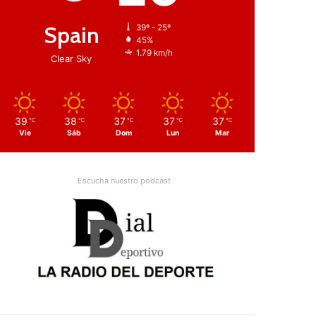
Spain
39º - 25º
45%
1.79 km/h
Clear Sky
39
38
37
37
37
℃
℃
℃
℃
℃
Vie
Sáb
Dom
Lun
Mar
Escucha nuestro podcast