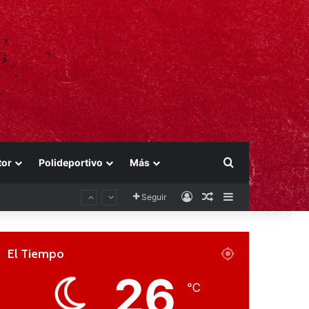
Buscar por
tor
Polideportivo
Más
Acceso
Publicación al aza
Barra lateral
Seguir
El Tiempo
26
℃