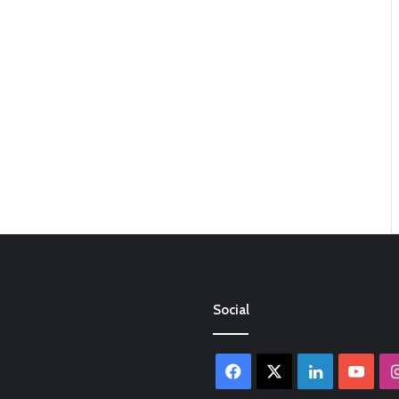
Social
Facebook
X
LinkedIn
You