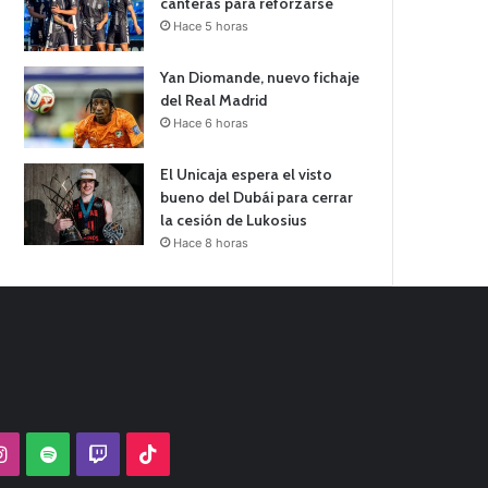
canteras para reforzarse
Hace 5 horas
Yan Diomande, nuevo fichaje
del Real Madrid
Hace 6 horas
El Unicaja espera el visto
bueno del Dubái para cerrar
la cesión de Lukosius
Hace 8 horas
Tube
Instagram
Spotify
Twitch
TikTok