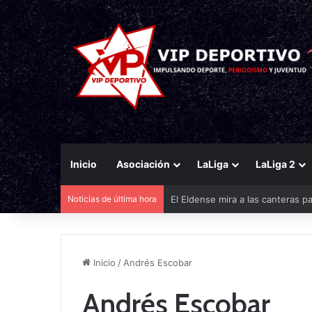
Inicio
Asociación
LaLiga
LaLiga 2
Noticias de última hora
El Eldense mira a las canteras p
Inicio
/
Andrés Escobar
Andrés Escobar