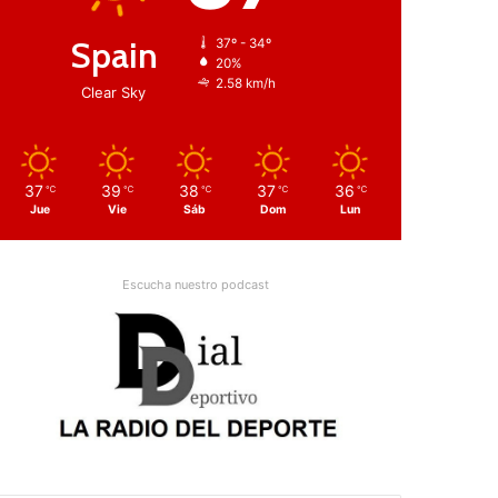
Spain
37º - 34º
20%
2.58 km/h
Clear Sky
37
39
38
37
36
℃
℃
℃
℃
℃
Jue
Vie
Sáb
Dom
Lun
Escucha nuestro podcast