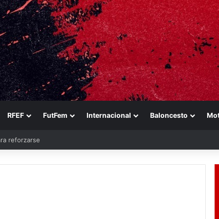
RFEF
FutFem
Internacional
Baloncesto
Mo
ara reforzarse