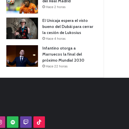
del Real Madrid
Hace 2 horas
El Unicaja espera el visto
bueno del Dubái para cerrar
la cesión de Lukosius
Hace 4 horas
Infantino otorga a
Marruecos la final del
próximo Mundial 2030
Hace 22 horas
Tube
Instagram
Spotify
Twitch
TikTok