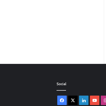
Social
Facebook
X
LinkedIn
You