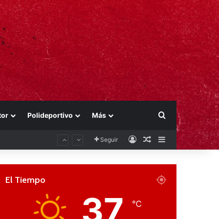
Buscar por
tor
Polideportivo
Más
Acceso
Publicación al aza
Barra lateral
Seguir
El Tiempo
37
℃