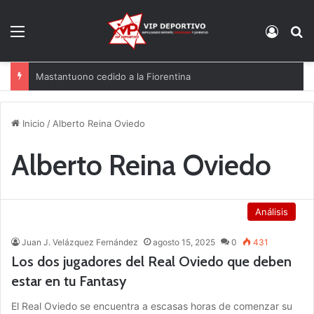
Menú
Acces
B
Mastantuono cedido a la Fiorentina
Inicio
/
Alberto Reina Oviedo
Alberto Reina Oviedo
Análisis
Juan J. Velázquez Fernández
agosto 15, 2025
0
431
Los dos jugadores del Real Oviedo que deben
estar en tu Fantasy
El Real Oviedo se encuentra a escasas horas de comenzar su