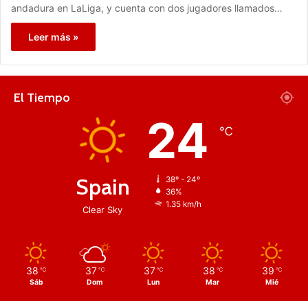
andadura en LaLiga, y cuenta con dos jugadores llamados…
Leer más »
El Tiempo
24
℃
Spain
38º - 24º
36%
1.35 km/h
Clear Sky
38
37
37
38
39
℃
℃
℃
℃
℃
Sáb
Dom
Lun
Mar
Mié