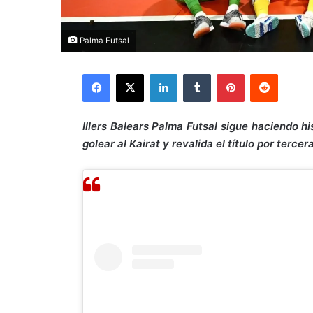
Palma Futsal
Facebook
X
LinkedIn
Tumblr
Pinterest
Reddit
Illers Balears Palma Futsal sigue haciendo hi
golear al Kairat y revalida el título por tercer