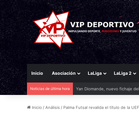
Inicio
Asociación
LaLiga
LaLiga 2
Noticias de última hora
Yan Diomande, nuevo fichaje del
Inicio
/
Análisis
/
Palma Futsal revalida el título de la UE