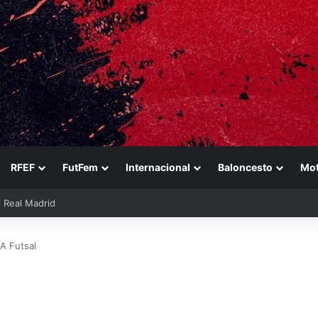
RFEF
FutFem
Internacional
Baloncesto
Mo
 Real Madrid
FA Futsal