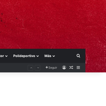
Buscar por
tor
Polideportivo
Más
Acceso
Publicación al aza
Barra lateral
Seguir