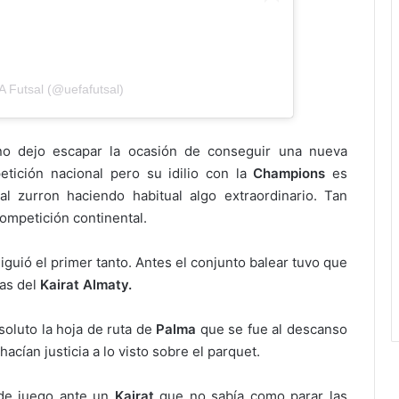
 Futsal (@uefafutsal)
no dejo escapar la ocasión de conseguir una nueva
tición nacional pero su idilio con la
Champions
es
o al zurron haciendo habitual algo extraordinario. Tan
competición continental.
guió el primer tanto. Antes el conjunto balear tuvo que
as del
Kairat Almaty.
soluto la hoja de ruta de
Palma
que se fue al descanso
hacían justicia a lo visto sobre el parquet.
de juego ante un
Kairat
que no sabía como parar las