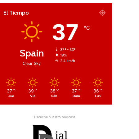
El Tiempo
37
℃
Spain
37º - 33º
19%
2.4 km/h
Clear Sky
37
39
38
37
36
℃
℃
℃
℃
℃
Jue
Vie
Sáb
Dom
Lun
Escucha nuestro podcast