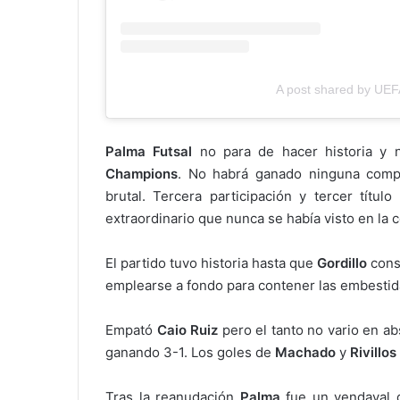
A post shared by UEFA
Palma Futsal
no para de hacer historia y 
Champions
. No habrá ganado ninguna compe
brutal. Tercera participación y tercer títul
extraordinario que nunca se había visto en la 
El partido tuvo historia hasta que
Gordillo
consi
emplearse a fondo para contener las embestid
Empató
Caio Ruiz
pero el tanto no vario en ab
ganando 3-1. Los goles de
Machado
y
Rivillos
Tras la reanudación
Palma
fue un vendaval 