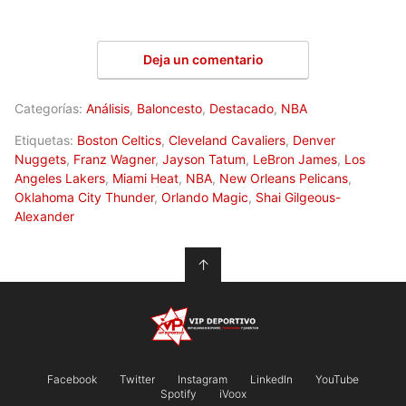
Deja un comentario
Categorías:
Análisis
,
Baloncesto
,
Destacado
,
NBA
Etiquetas:
Boston Celtics
,
Cleveland Cavaliers
,
Denver
Nuggets
,
Franz Wagner
,
Jayson Tatum
,
LeBron James
,
Los
Angeles Lakers
,
Miami Heat
,
NBA
,
New Orleans Pelicans
,
Oklahoma City Thunder
,
Orlando Magic
,
Shai Gilgeous-
Alexander
↑
Facebook
Twitter
Instagram
LinkedIn
YouTube
Spotify
iVoox