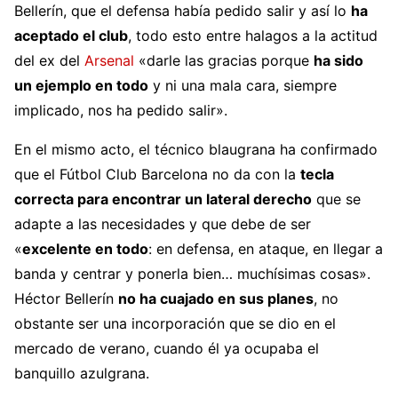
Bellerín, que el defensa había pedido salir y así lo
ha
— Guillem Borràs Pérez (@Guillembp01)
January
aceptado el club
, todo esto entre halagos a la actitud
31, 2023
del ex del
Arsenal
«darle las gracias porque
ha sido
un ejemplo en todo
y ni una mala cara, siempre
implicado, nos ha pedido salir».
En el mismo acto, el técnico blaugrana ha confirmado
que el Fútbol Club Barcelona no da con la
tecla
correcta para encontrar un lateral derecho
que se
adapte a las necesidades y que debe de ser
«
excelente en todo
: en defensa, en ataque, en llegar a
banda y centrar y ponerla bien… muchísimas cosas».
Héctor Bellerín
no ha cuajado en sus planes
, no
obstante ser una incorporación que se dio en el
mercado de verano, cuando él ya ocupaba el
banquillo azulgrana.