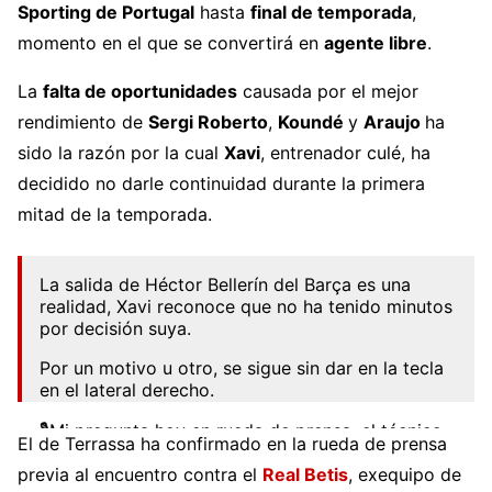
Sporting de Portugal
hasta
final de temporada
,
momento en el que se convertirá en
agente libre
.
La
falta de oportunidades
causada por el mejor
rendimiento de
Sergi Roberto
,
Koundé
y
Araujo
ha
sido la razón por la cual
Xavi
, entrenador culé, ha
decidido no darle continuidad durante la primera
mitad de la temporada.
La salida de Héctor Bellerín del Barça es una
realidad, Xavi reconoce que no ha tenido minutos
por decisión suya.
Por un motivo u otro, se sigue sin dar en la tecla
en el lateral derecho.
🎙️Mi pregunta hoy en rueda de prensa, el técnico
El de Terrassa ha confirmado en la rueda de prensa
responde sobre la cuestión.
@INIE8TAZO
previa al encuentro contra el
Real Betis
, exequipo de
pic.twitter.com/ZC4FWV4qUT