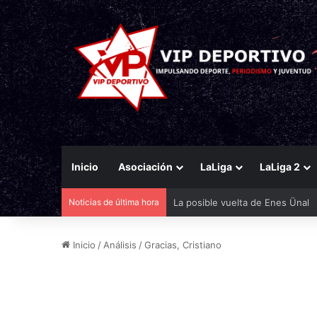
Inicio
Asociación
LaLiga
LaLiga 2
Noticias de última hora
Bandazo de Aprilia y de Michelí
Inicio
/
Análisis
/
Gracias, Cristiano