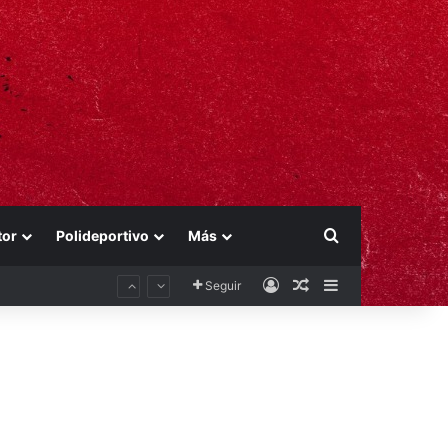
Buscar por
tor
Polideportivo
Más
Acceso
Publicación al aza
Barra lateral
Seguir