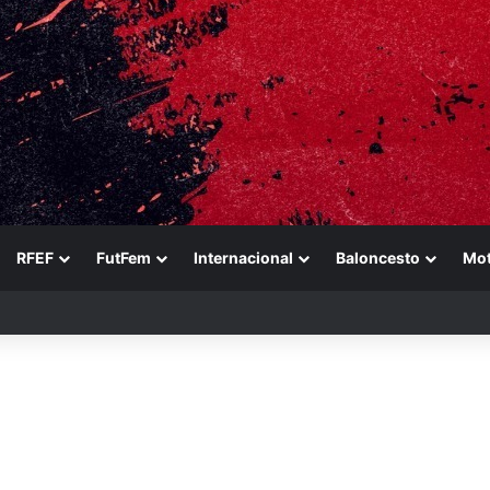
RFEF
FutFem
Internacional
Baloncesto
Mo
n a Ducati en un sábado perfecto para Jorge Martín