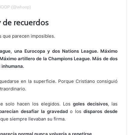
WHOOP (@whoop)
y de recuerdos
as que parecen imposibles.
eague, una Eurocopa y dos Nations League. Máximo
. Máximo artillero de la Champions League. Más de dos
d inhumana.
uedarse en la superficie. Porque Cristiano consiguió
traordinario.
ue solo hacen los elegidos. Los
goles decisivos
, las
arecían desafiar la gravedad
o los
disparos desde
que siempre llevaban su firma.
parecía normal nunca volvería a repetirse.