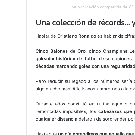
Una publicación compartida de 
Una colección de récords… 
Hablar de
Cristiano Ronaldo
es hablar de cifr
Cinco Balones de Oro, cinco Champions L
goleador histórico del fútbol de selecciones
décadas marcando goles con una regularida
Pero reducir su legado a los números sería q
algo mucho más difícil: acostumbrarnos a lo ex
Durante años convirtió en rutina aquello q
remontadas imposibles, los
cabezazos que p
cualquier distancia
dejaron de sorprender por
Hasta que
un día entendimos que aquello que 