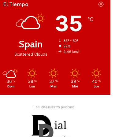
El Tiempo
35
℃
Spain
36º - 30º
22%
4.46 km/h
Scattered Clouds
36
38
37
39
40
℃
℃
℃
℃
℃
Dom
Lun
Mar
Mié
Jue
Escucha nuestro podcast