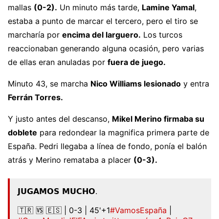
mallas
(0-2).
Un minuto más tarde,
Lamine Yamal
,
estaba a punto de marcar el tercero, pero el tiro se
marcharía por
encima del larguero.
Los turcos
reaccionaban generando alguna ocasión, pero varias
de ellas eran anuladas por
fuera de juego.
Minuto 43, se marcha
Nico Williams lesionado
y entra
Ferrán Torres.
Y justo antes del descanso,
Mikel Merino firmaba su
doblete
para redondear la magnifica primera parte de
España. Pedri llegaba a línea de fondo, ponía el balón
atrás y Merino remataba a placer
(0-3).
𝗝𝗨𝗚𝗔𝗠𝗢𝗦 𝗠𝗨𝗖𝗛𝗢.
🇹🇷 🆚 🇪🇸 | 0-3 | 45'+1
#VamosEspaña
|