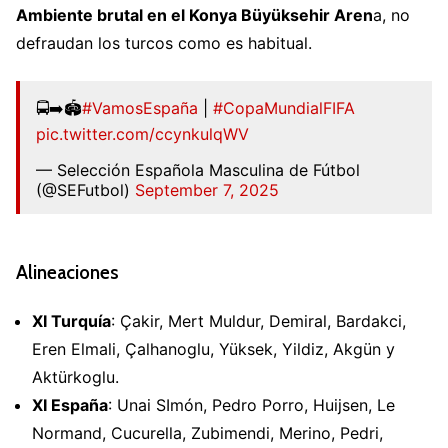
Ambiente brutal en el Konya Büyüksehir Aren
a, no
defraudan los turcos como es habitual.
🚍➡️🏟️
#VamosEspaña
|
#CopaMundialFIFA
pic.twitter.com/ccynkulqWV
— Selección Española Masculina de Fútbol
(@SEFutbol)
September 7, 2025
Alineaciones
XI Turquía
: Çakir, Mert Muldur, Demiral, Bardakci,
Eren Elmali, Çalhanoglu, Yüksek, Yildiz, Akgün y
Aktürkoglu.
XI España
: Unai SImón, Pedro Porro, Huijsen, Le
Normand, Cucurella, Zubimendi, Merino, Pedri,