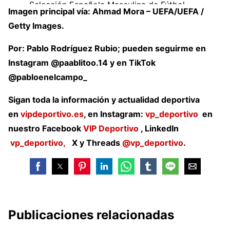
— Selección Española Masculina de Fútbol
Imagen principal vía: Ahmad Mora – UEFA/UEFA /
(@SEFutbol)
September 7, 2025
Getty Images.
Por: Pablo Rodríguez Rubio; pueden seguirme en
Instagram @paablitoo.14 y en TikTok
@pabloenelcampo_
Sigan toda la información y actualidad deportiva
en
vipdeportivo.es
, en Instagram:
vp_deportivo
en
nuestro Facebook
VIP Deportivo
, LinkedIn
vp_deportivo,
X y Threads
@vp_deportivo
.
Publicaciones relacionadas