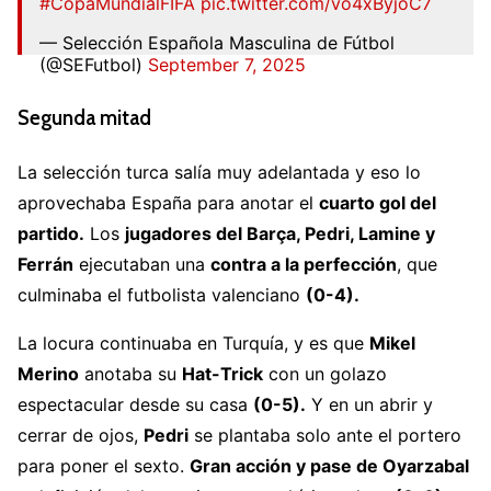
#CopaMundialFIFA
pic.twitter.com/vo4xByjoC7
— Selección Española Masculina de Fútbol
(@SEFutbol)
September 7, 2025
Segunda mitad
La selección turca salía muy adelantada y eso lo
aprovechaba España para anotar el
cuarto gol del
partido.
Los
jugadores del Barça, Pedri, Lamine y
Ferrán
ejecutaban una
contra a la perfección
, que
culminaba el futbolista valenciano
(0-4).
La locura continuaba en Turquía, y es que
Mikel
Merino
anotaba su
Hat-Trick
con un golazo
espectacular desde su casa
(0-5).
Y en un abrir y
cerrar de ojos,
Pedri
se plantaba solo ante el portero
para poner el sexto.
Gran acción y pase de Oyarzabal