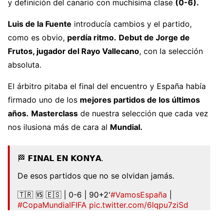
y definición del canario con muchísima clase
(0-6).
Luis de la Fuente
introducía cambios y el partido,
como es obvio,
perdía ritmo.
Debut de Jorge de
Frutos, jugador del Rayo Vallecano
, con la selección
absoluta.
El árbitro pitaba el final del encuentro y España había
firmado uno de los
mejores partidos de los últimos
años.
Masterclass
de nuestra selección que cada vez
nos ilusiona más de cara al
Mundial.
🏁 𝗙𝗜𝗡𝗔𝗟 𝗘𝗡 𝗞𝗢𝗡𝗬𝗔.
De esos partidos que no se olvidan jamás.
🇹🇷 🆚 🇪🇸 | 0-6 | 90+2'
#VamosEspaña
|
#CopaMundialFIFA
pic.twitter.com/6Iqpu7ziSd