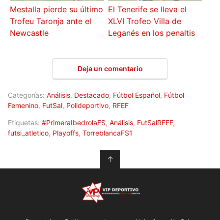
Mestalla pierde su último
El Tenerife se lleva el
Trofeu Taronja ante el
XLVI Trofeo Villa de
Newcastle
Leganés en los penaltis
Deja un comentario
Categorías:
Análisis
,
Destacado
,
Fútbol Español
,
Fútbol
Femenino
,
FutSal
,
Polideportivo
,
RFEF
Etiquetas:
#PrimeraIbedrolaFS
,
Análisis
,
FutSalRFEF
,
futsi_atletico
,
Playoffs
,
TorreblancaFS1
↑