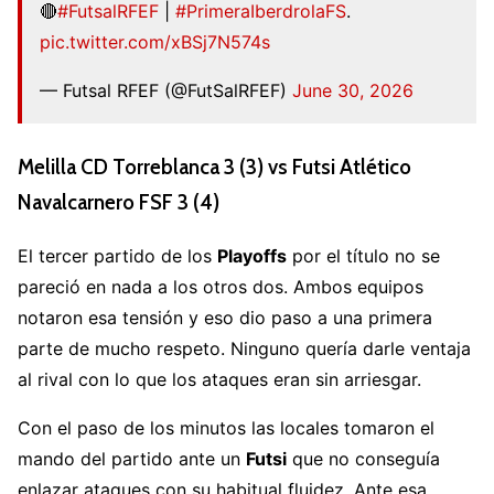
🔴
#FutsalRFEF
|
#PrimeraIberdrolaFS
.
pic.twitter.com/xBSj7N574s
— Futsal RFEF (@FutSalRFEF)
June 30, 2026
Melilla CD Torreblanca 3 (3) vs Futsi Atlético
Navalcarnero FSF 3 (4)
El tercer partido de los
Playoffs
por el título no se
pareció en nada a los otros dos. Ambos equipos
notaron esa tensión y eso dio paso a una primera
parte de mucho respeto. Ninguno quería darle ventaja
al rival con lo que los ataques eran sin arriesgar.
Con el paso de los minutos las locales tomaron el
mando del partido ante un
Futsi
que no conseguía
enlazar ataques con su habitual fluidez. Ante esa