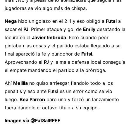
más vivo y a pesar de lo atenazadas que seguían las
jugadoras se vio algo más de chispa.
Nega
hizo un golazo en el 2-1 y eso obligó a
Futsi
a
sacar el
PJ
. Primer ataque y gol de
Emily
desatando la
locura en el
Javier Imbroda
. Pero cuando peor
pintaban las cosas y el partido estaba llegando a su
final apareció la fe y pundonor de
Futsi
.
Aprovechando el
PJ
y la mala defensa local conseguía
el empate mandando el partido a la prórroga.
Ahí
Melilla
no quiso arriesgar fiandolo todo a los
penaltis y eso ante Futsi es un error como se vio
luego.
Bea Parron
paro uno y forzó un lanzamiento
fuera dándole el octavo título a su equipo.
Imagen vía @FutSalRFEF