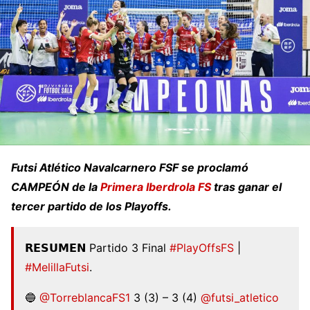
Futsi Atlético Navalcarnero FSF se proclamó
CAMPEÓN de la
Primera Iberdrola FS
tras ganar el
tercer partido de los Playoffs.
𝗥𝗘𝗦𝗨𝗠𝗘𝗡 Partido 3 Final
#PlayOffsFS
|
#MelillaFutsi
.
🔵
@TorreblancaFS1
3 (3) – 3 (4)
@futsi_atletico