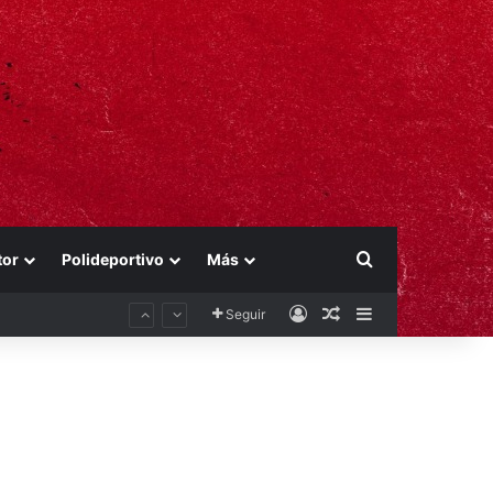
Buscar por
tor
Polideportivo
Más
Acceso
Publicación al aza
Barra lateral
Seguir