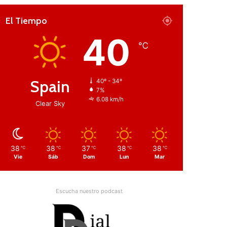
El Tiempo
40
℃
Spain
40º - 34º
7%
6.08 km/h
Clear Sky
38
38
37
38
38
℃
℃
℃
℃
℃
Vie
Sáb
Dom
Lun
Mar
Escucha nuestro podcast