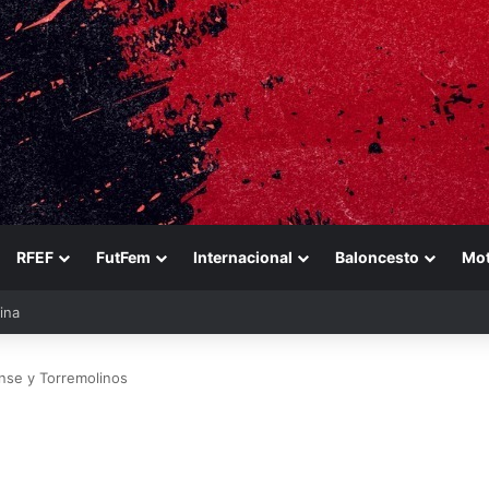
RFEF
FutFem
Internacional
Baloncesto
Mo
ezabala
ense y Torremolinos