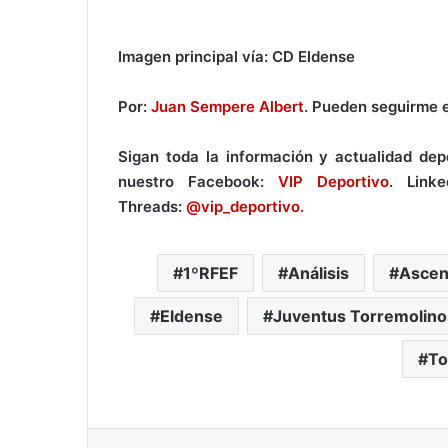
Imagen principal vía: CD Eldense
Por:
Juan Sempere Albert
. Pueden seguirme 
Sigan toda la información y actualidad de
nuestro Facebook:
VIP Deportivo
. Link
Threads:
@vip_deportivo.
1ºRFEF
Análisis
Ascen
Eldense
Juventus Torremolino
To