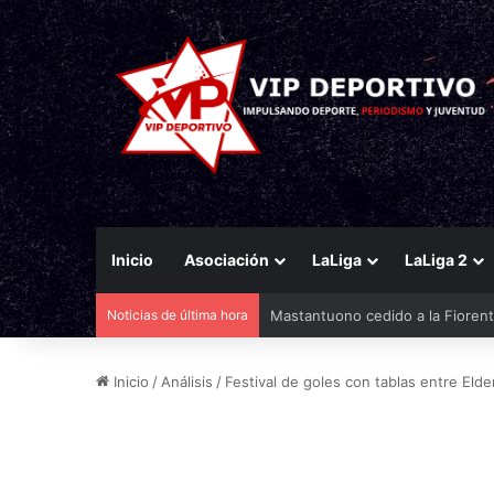
Inicio
Asociación
LaLiga
LaLiga 2
Noticias de última hora
El Racing mueve ficha por Agirr
Inicio
/
Análisis
/
Festival de goles con tablas entre Eld