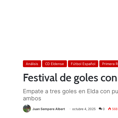
Análisis
CD Eldense
Fútbol Español
Primera 
Festival de goles co
Empate a tres goles en Elda con pu
ambos
Juan Sempere Albert
octubre 4, 2025
0
568