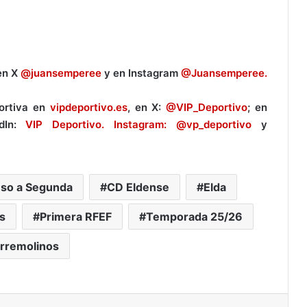
en X
@juansemperee
y en Instagram
@Juansemperee.
portiva en
vipdeportivo.es
, en X:
@VIP_Deportivo
; en
edIn:
VIP Deportivo. Instagram:
@vp_deportivo
y
so a Segunda
CD Eldense
Elda
s
Primera RFEF
Temporada 25/26
rremolinos