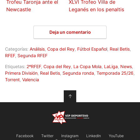
Trofeu Taronja ante el
XLVI Trofeo Villa de
Newcastle
Leganés en los penaltis
Deja un comentario
Categorías:
Análisis
,
Copa del Rey
,
Fútbol Español
,
Real Betis
,
RFEF
,
Segunda RFEF
Etiquetas:
2ºRFEF
,
Copa del Rey
,
La Copa Mola
,
LaLiga
,
News
,
Primera División
,
Real Betis
,
Segunda ronda
,
Temporada 25/26
,
Torrent
,
Valencia
↑
Facebook
Twitter
Instagram
LinkedIn
YouTube