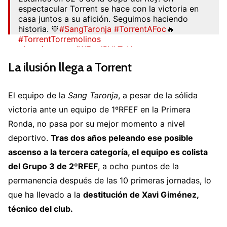
espectacular Torrent se hace con la victoria en
casa juntos a su afición. Seguimos haciendo
historia. 🧡
#SangTaronja
#TorrentAFoc
🔥
#TorrentTorremolinos
pic.twitter.com/WEwdPVhTnH
La ilusión llega a Torrent
— Torrent C.F. (@tcf_oficial)
October 29, 2025
El equipo de la
Sang Taronja
, a pesar de la sólida
victoria ante un equipo de 1ºRFEF en la Primera
Ronda, no pasa por su mejor momento a nivel
deportivo.
Tras dos años peleando ese posible
ascenso a la tercera categoría, el equipo es colista
del Grupo 3 de 2ºRFEF
, a ocho puntos de la
permanencia después de las 10 primeras jornadas, lo
que ha llevado a la
destitución de Xavi Giménez,
técnico del club.