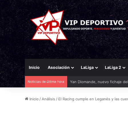
Inicio
Asociación
LaLiga
LaLiga 2
Noticias de última hora
El Unicaja espera el visto bueno
Inicio
/
Análisis
/
El Racing cumple en Leganés y las cuen