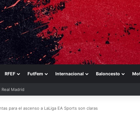
RFEF
FutFem
Internacional
Baloncesto
Mo
 del Dubái para cerrar la cesión de Lukosius
tas para el ascenso a LaLiga EA Sports son claras