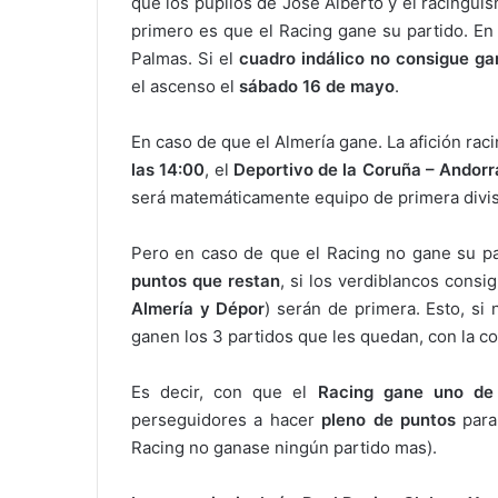
que los pupilos de José Alberto y el racingui
primero es que el Racing gane su partido. En 
Palmas. Si el
cuadro indálico no consigue ga
el ascenso el
sábado 16 de mayo
.
En caso de que el Almería gane. La afición rac
las 14:00
, el
Deportivo de la Coruña – Andorr
será matemáticamente equipo de primera divis
Pero en caso de que el Racing no gane su par
puntos que restan
, si los verdiblancos cons
Almería y Dépor
) serán de primera. Esto, si
ganen los 3 partidos que les quedan, con la c
Es decir, con que el
Racing gane uno de 
perseguidores a hacer
pleno de puntos
para 
Racing no ganase ningún partido mas).