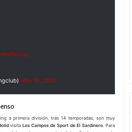
nésRacing
ingclub)
May 10, 2026
censo
ing a primera división, tras 14 temporadas, son muy
dolid
visita
Los Campos de Sport de El Sardinero
. Para