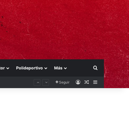
Buscar por
tor
Polideportivo
Más
Acceso
Publicación al aza
Barra lateral
Seguir