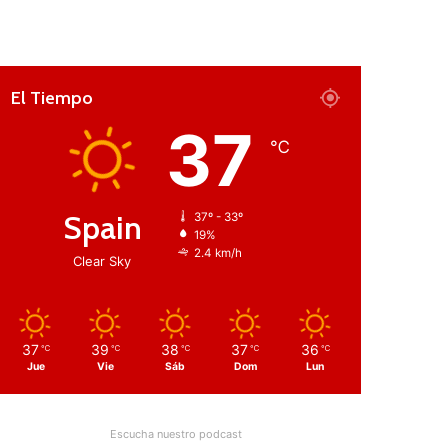
El Tiempo
37
℃
Spain
37º - 33º
19%
2.4 km/h
Clear Sky
37
39
38
37
36
℃
℃
℃
℃
℃
Jue
Vie
Sáb
Dom
Lun
Escucha nuestro podcast