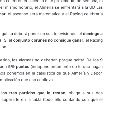
smo celebren el ascenso este próximo fin de semana, lo
el mismo horario, el Almería se enfrentará a la UD Las
nar
, el ascenso será matemático y el Racing celebraría
inguista deberá poner en sus televisiones, el
domingo a
a
. Si el
conjunto coruñés no consigue ganar
, el Racing
ión.
tido, las alarmas no deberían porque saltar. De los
9
iguen
5/9 puntos
(independientemente de lo que hagan
 nos ponemos en la casuística de que Almería y Dépor
omplicación que eso conlleva.
los tres partidos que le restan
, obliga a sus dos
superarle en la tabla (todo ello contando con que el