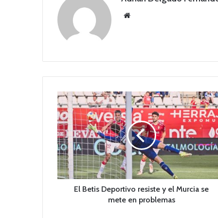
Siti
o
we
b
E
l
B
e
t
i
s
D
e
p
El Betis Deportivo resiste y el Murcia se
o
mete en problemas
r