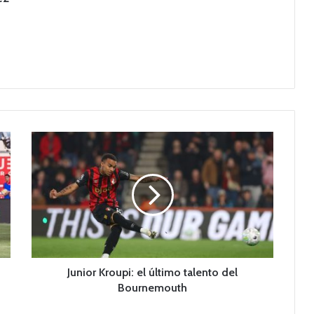
J
u
n
i
o
r
K
r
o
u
Junior Kroupi: el último talento del
p
Bournemouth
i