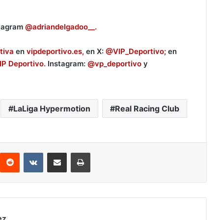
stagram
@adriandelgadoo__.
tiva
en
vipdeportivo.es,
en X:
@VIP_Deportivo;
en
IP Deportivo.
Instagram:
@vp_deportivo
y
LaLiga Hypermotion
Real Racing Club
Reddit
VKontakte
Compartir por correo electrónico
Imprimir
ez