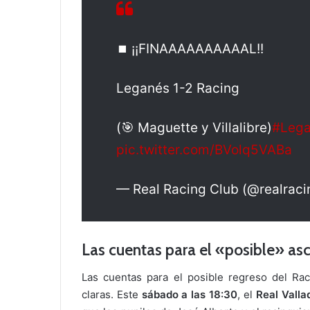
⏹️ ¡¡FINAAAAAAAAAAL!!
Leganés 1-2 Racing
(🎯 Maguette y Villalibre)
#Lega
pic.twitter.com/BVolq5VABa
— Real Racing Club (@realrac
Las cuentas para el «posible» as
Las cuentas para el posible regreso del Rac
claras. Este
sábado a las 18:30
, el
Real Valla