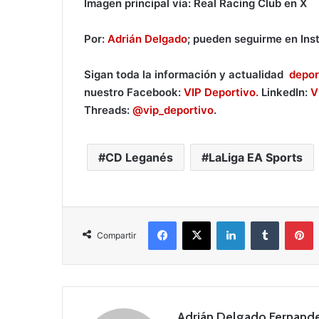
Imagen principal vía: Real Racing Club en X
Por:
Adrián Delgado
; pueden seguirme en In
Sigan toda la información y actualidad
depor
nuestro Facebook:
VIP Deportivo.
LinkedIn:
V
Threads:
@vip_deportivo
.
CD Leganés
LaLiga EA Sports
Facebook
X
LinkedIn
Tumblr
Pinterest
Compartir
Adrián Delgado Fernand