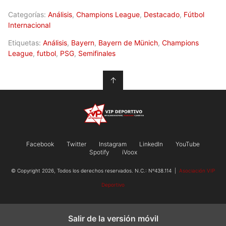
Categorías:
Análisis
,
Champions League
,
Destacado
,
Fútbol
Internacional
Etiquetas:
Análisis
,
Bayern
,
Bayern de Münich
,
Champions
League
,
futbol
,
PSG
,
Semifinales
↑
Facebook
Twitter
Instagram
LinkedIn
YouTube
Spotify
iVoox
© Copyright 2026, Todos los derechos reservados. N.C.: Nº438.114 |
Asociación VIP
Deportivo
Salir de la versión móvil