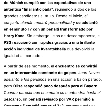
de Múnich
cumplió con las expectativas de una
auténtica “final anticipada”
, reuniendo a dos de los
grandes candidatos al título. Desde el inicio,
el
conjunto alemán mostró personalidad
y
se adelantó
en el minuto 17 con un penalti transformado por
Harry Kane
. Sin embargo, lejos de descomponerse, el
PSG reaccionó con rapidez gracias a una brillante
acción individual de Kvaratskhelia
que devolvió la
igualdad al marcador.
A partir de ese momento,
el encuentro se convirtió
en un intercambio constante de golpes
. J
oao Neves
adelantó a los parisinos
en una acción a balón parado,
pero
Olise respondió poco después para el Bayern
.
C
uando parecía que el empate se mantendría hasta el
descanso
, un
penalti revisado por VAR permitió a
Ousmane Dembélé
poner el 3-2
, cerrando así una