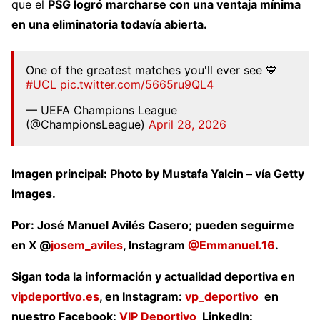
que el
PSG logró marcharse con una ventaja mínima
en una eliminatoria todavía abierta.
One of the greatest matches you'll ever see 💙
#UCL
pic.twitter.com/5665ru9QL4
— UEFA Champions League
(@ChampionsLeague)
April 28, 2026
Imagen principal: Photo by Mustafa Yalcin – vía Getty
Images.
Por: José Manuel Avilés Casero; pueden seguirme
en X @
josem_aviles
, Instagram
@Emmanuel.16
.
Sigan toda la información y actualidad deportiva en
vipdeportivo.es
, en Instagram:
vp_deportivo
en
nuestro Facebook:
VIP Deportivo
LinkedIn: