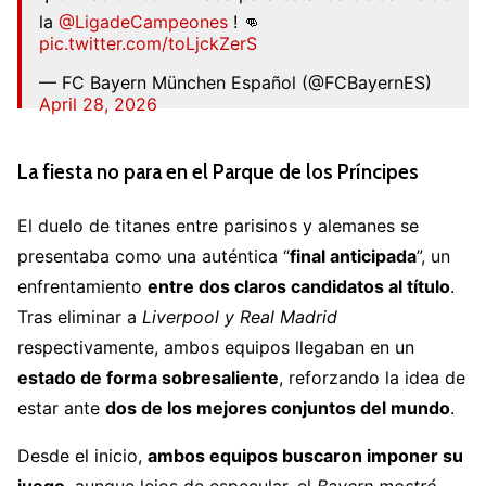
la
@LigadeCampeones
! 👊
pic.twitter.com/toLjckZerS
— FC Bayern München Español (@FCBayernES)
April 28, 2026
La fiesta no para en el Parque de los Príncipes
El duelo de titanes entre parisinos y alemanes se
presentaba como una auténtica “
final anticipada
”, un
enfrentamiento
entre dos claros candidatos al título
.
Tras eliminar a
Liverpool
y
Real Madrid
respectivamente, ambos equipos llegaban en un
estado de forma sobresaliente
, reforzando la idea de
estar ante
dos de los mejores conjuntos del mundo
.
Desde el inicio,
ambos equipos buscaron imponer su
juego
, aunque lejos de especular, el
Bayern mostró