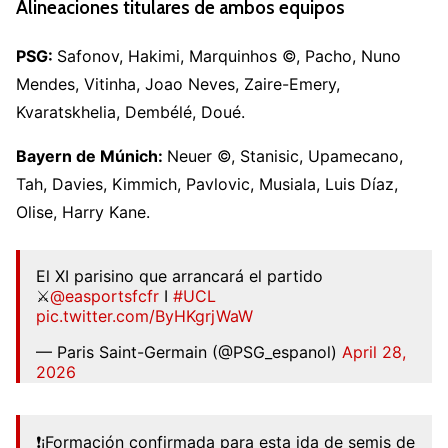
Alineaciones titulares de ambos equipos
PSG:
Safonov, Hakimi, Marquinhos ©, Pacho, Nuno
Mendes, Vitinha, Joao Neves, Zaire-Emery,
Kvaratskhelia, Dembélé, Doué.
Bayern de Múnich:
Neuer ©, Stanisic, Upamecano,
Tah, Davies, Kimmich, Pavlovic, Musiala, Luis Díaz,
Olise, Harry Kane.
El XI parisino que arrancará el partido
⚔️
@easportsfcfr
I
#UCL
pic.twitter.com/ByHKgrjWaW
— Paris Saint-Germain (@PSG_espanol)
April 28,
2026
❗¡Formación confirmada para esta ida de semis de