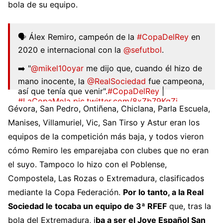
bola de su equipo.
🗣️ Álex Remiro, campeón de la
#CopaDelRey
en
2020 e internacional con la
@sefutbol
.
➡️ "
@mikel10oyar
me dijo que, cuando él hizo de
mano inocente, la
@RealSociedad
fue campeona,
así que tenía que venir".
#CopaDelRey
|
#LaCopaMola
pic.twitter.com/8xZb79KqZi
Gévora, San Pedro, Ontiñena, Chiclana, Parla Escuela,
— RFEF (@rfef)
October 10, 2024
Manises, Villamuriel, Vic, San Tirso y Astur eran los
equipos de la competición más baja, y todos vieron
cómo Remiro les emparejaba con clubes que no eran
el suyo. Tampoco lo hizo con el Poblense,
Compostela, Las Rozas o Extremadura, clasificados
mediante la Copa Federación.
Por lo tanto, a la Real
Sociedad le tocaba un equipo de 3ª RFEF
que, tras la
bola del Extremadura, i
ba a ser el Jove Español San