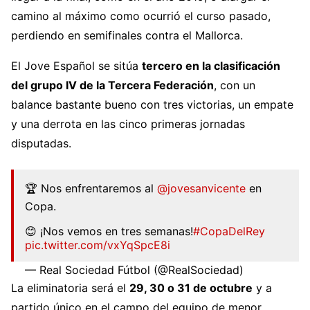
camino al máximo como ocurrió el curso pasado,
perdiendo en semifinales contra el Mallorca.
El Jove Español se sitúa
tercero en la clasificación
del grupo IV de la Tercera Federación
, con un
balance bastante bueno con tres victorias, un empate
y una derrota en las cinco primeras jornadas
disputadas.
🏆 Nos enfrentaremos al
@jovesanvicente
en
Copa.
😊 ¡Nos vemos en tres semanas!
#CopaDelRey
pic.twitter.com/vxYqSpcE8i
— Real Sociedad Fútbol (@RealSociedad)
October 10, 2024
La eliminatoria será el
29, 30 o 31 de octubre
y a
partido único en el campo del equipo de menor