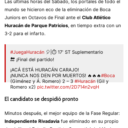
Las últimas horas del Sábado, los portales de todo el
mundo se hicieron eco de la eliminación de Boca
Juniors en Octavos de Final ante el
Club Atlético
Huracán de Parque Patricios
, en tiempo extra con un
3-2 para el infarto.
#JuegaHuracán
🎈|⏱️ 17' ST Suplementario
🔚 ¡Final del partido!
¡ACÁ ESTÁ HURACÁN CARAJO!
¡NUNCA NOS DEN POR MUERTOS! 🔥🔥🔥
#Boca
(Giménez y Á. Romero) 2 – 3
#Huracán
(Gil y
Romero x2)
pic.twitter.com/2D714n2vqH
— CA Huracán (@CAHuracan)
May 10, 2026
El candidato se despidió pronto
Minutos después, el mejor equipo de la Fase Regular:
Independiente Rivadavia
fue eliminado en su propio