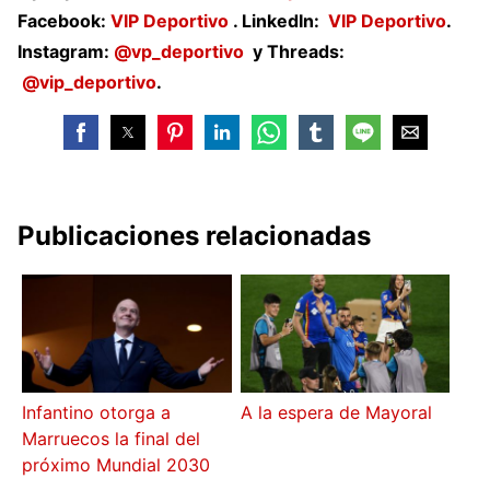
Facebook:
VIP Deportivo
. LinkedIn:
VIP
Deportivo
.
Instagram:
@vp_deportivo
y Threads:
@vip_deportivo
.
Publicaciones relacionadas
Infantino otorga a
A la espera de Mayoral
Marruecos la final del
próximo Mundial 2030