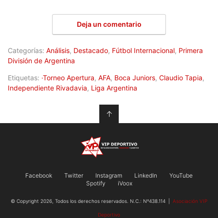
Deja un comentario
Categorías:
Análisis
,
Destacado
,
Fútbol Internacional
,
Primera
División de Argentina
Etiquetas:
·Torneo Apertura
,
AFA
,
Boca Juniors
,
Claudio Tapia
,
Independiente Rivadavia
,
Liga Argentina
↑
Facebook
Twitter
Instagram
LinkedIn
YouTube
Spotify
iVoox
© Copyright 2026, Todos los derechos reservados. N.C.: Nº438.114 |
Asociación VIP
Deportivo