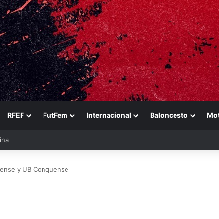
RFEF
FutFem
Internacional
Baloncesto
Mo
ezabala
urense y UB Conquense