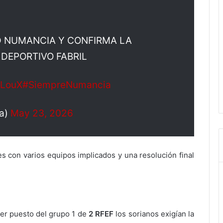
 CD NUMANCIA Y CONFIRMA LA
 DEPORTIVO FABRIL
sLouX
#SiempreNumancia
a)
May 23, 2026
s con varios equipos implicados y una resolución final
cer puesto del grupo 1 de
2 RFEF
los sorianos exigían la