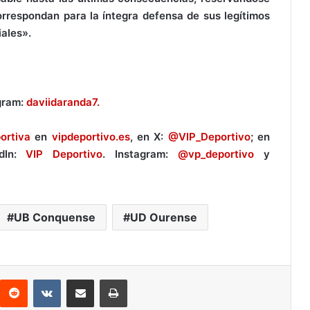
rrespondan para la íntegra defensa de sus legítimos
ales».
gram:
daviidaranda7.
ortiva
en
vipdeportivo.es
, en X:
@VIP_Deportivo
; en
edIn:
VIP Deportivo
. Instagram:
@vp_deportivo
y
UB Conquense
UD Ourense
Reddit
VKontakte
Compartir por correo electrónico
Imprimir