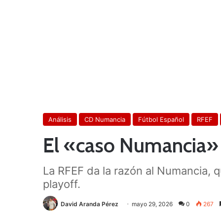
Análisis
CD Numancia
Fútbol Español
RFEF
El «caso Numancia» 
La RFEF da la razón al Numancia, q
playoff.
David Aranda Pérez
mayo 29, 2026
0
267