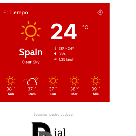
El Tiempo
24
℃
Spain
38º - 24º
36%
1.35 km/h
Clear Sky
38
37
37
38
39
℃
℃
℃
℃
℃
Sáb
Dom
Lun
Mar
Mié
Escucha nuestro podcast