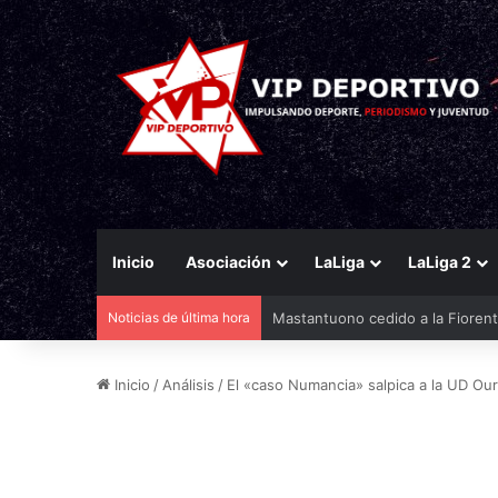
Inicio
Asociación
LaLiga
LaLiga 2
Noticias de última hora
El Racing mueve ficha por Agirr
Inicio
/
Análisis
/
El «caso Numancia» salpica a la UD O