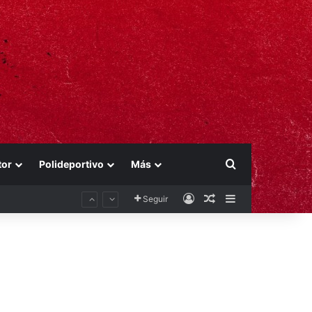
Buscar por
tor
Polideportivo
Más
Acceso
Publicación al aza
Barra lateral
Seguir