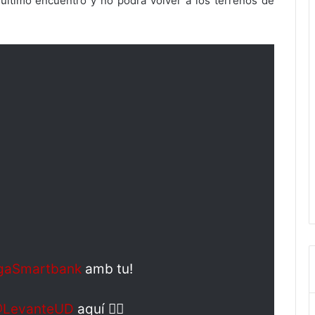
l último encuentro y no podrá volver a los terrenos de
gaSmartbank
amb tu!
LevanteUD
aquí 👉🏼