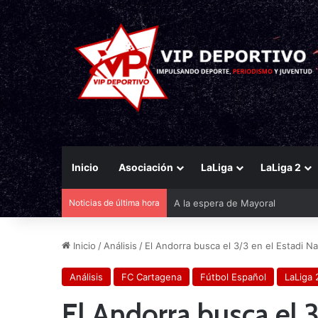
Inicio
Asociación
LaLiga
LaLiga 2
Noticias de última hora
Saba Sazonov: «Jugar en la Con
Inicio
/
Análisis
/
El Andorra busca el 3/3 en el Estadi Na
Análisis
FC Cartagena
Fútbol Español
LaLiga 
El Andorra busca el 3