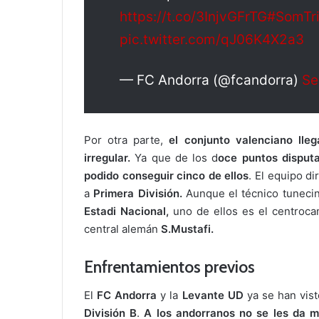
https://t.co/3InjvGFrTG
#SomTri
pic.twitter.com/qJ06K4X2a3
— FC Andorra (@fcandorra)
Se
Por otra parte,
el conjunto valenciano lle
irregular.
Ya que de los d
oce puntos disput
podido conseguir cinco de ellos
. El equipo di
a
Primera División.
Aunque el técnico tunecino
Estadi Nacional,
uno de ellos es el centroca
central alemán
S.Mustafi.
Enfrentamientos previos
El
FC
Andorra
y la
Levante UD
ya se han vist
División
B
.
A los andorranos no se les da m