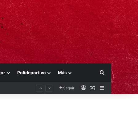
Buscar por
tor
Polideportivo
Más
Acceso
Publicación al aza
Barra lateral
Seguir