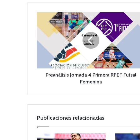
P
r
e
a
n
á
l
i
s
i
Preanálisis Jornada 4 Primera RFEF Futsal
s
Femenina
J
o
r
n
a
Publicaciones relacionadas
d
a
4
P