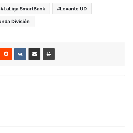
LaLiga SmartBank
Levante UD
nda División
Reddit
VKontakte
Compartir por correo electrónico
Imprimir