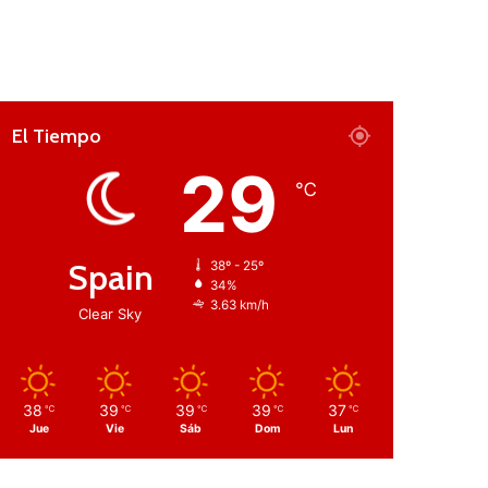
El Tiempo
29
℃
Spain
38º - 25º
34%
3.63 km/h
Clear Sky
38
39
39
39
37
℃
℃
℃
℃
℃
Jue
Vie
Sáb
Dom
Lun