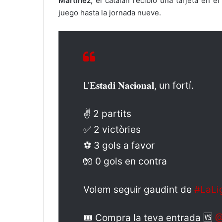
Martínez,
el catalán recibió una tarjeta en e
juego hasta la jornada nueve.
L'𝐄𝐬𝐭𝐚𝐝𝐢 𝐍𝐚𝐜𝐢𝐨𝐧𝐚𝐥, un fortí.
✌️ 2 partits
✅ 2 victòries
⚽️ 3 gols a favor
🧤 0 gols en contra
Volem seguir gaudint de
#LaLi
🎟️ Compra la teva entrada 🆚
@