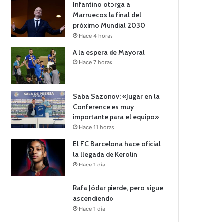
Infantino otorga a
Marruecos la final del
próximo Mundial 2030
Hace 4 horas
A la espera de Mayoral
Hace 7 horas
Saba Sazonov: «Jugar en la
Conference es muy
importante para el equipo»
Hace 11 horas
El FC Barcelona hace oficial
la llegada de Kerolin
Hace 1 día
Rafa Jódar pierde, pero sigue
ascendiendo
Hace 1 día