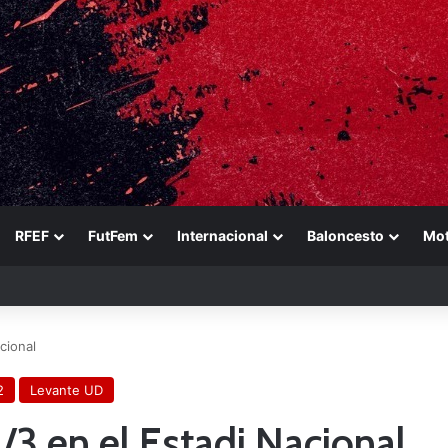
RFEF
FutFem
Internacional
Baloncesto
Mo
ference es muy importante para el equipo»
cional
2
Levante UD
/3 en el Estadi Nacional