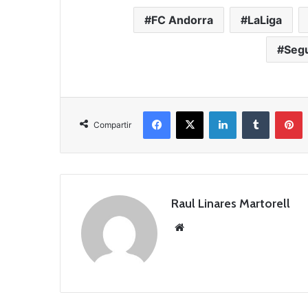
FC Andorra
LaLiga
Segu
Facebook
X
LinkedIn
Tumblr
Pinterest
Compartir
Raul Linares Martorell
Siti
o
we
b