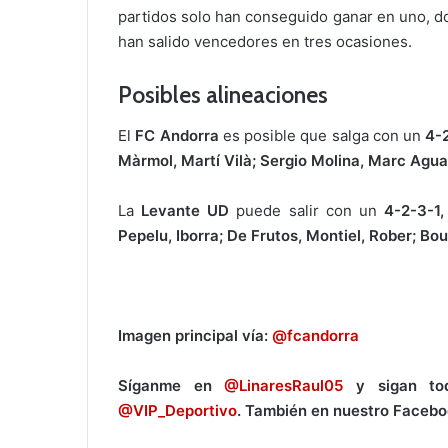
partidos solo han conseguido ganar en uno, d
han salido vencedores en tres ocasiones.
Posibles alineaciones
El
FC Andorra
es posible que salga con un
4-2
Màrmol, Martí Vilà; Sergio Molina, Marc Aguad
La
Levante UD
puede salir con un
4-2-3-1,
Pepelu, Iborra; De Frutos, Montiel, Rober; Boul
Imagen principal vía:
@fcandorra
Síganme en
@LinaresRaul05
y sigan tod
@VIP_Deportivo
. También en nuestro Faceb