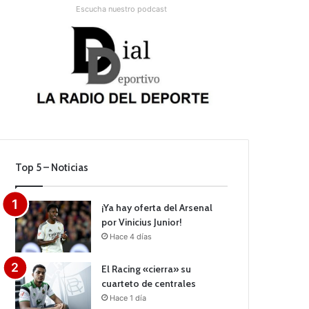
Escucha nuestro podcast
Top 5 – Noticias
¡Ya hay oferta del Arsenal
por Vinicius Junior!
Hace 4 días
El Racing «cierra» su
cuarteto de centrales
Hace 1 día