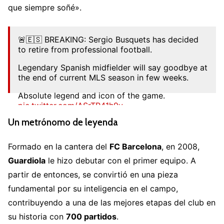
que siempre soñé».
🚨🇪🇸 BREAKING: Sergio Busquets has decided
to retire from professional football.
Legendary Spanish midfielder will say goodbye at
the end of current MLS season in few weeks.
Absolute legend and icon of the game.
pic.twitter.com/ASrTP41h9v
Un metrónomo de leyenda
— Fabrizio Romano (@FabrizioRomano)
September 26, 2025
Formado en la cantera del
FC Barcelona
, en 2008,
Guardiola
le hizo debutar con el primer equipo. A
partir de entonces, se convirtió en una pieza
fundamental por su inteligencia en el campo,
contribuyendo a una de las mejores etapas del club en
su historia con
700 partidos
.