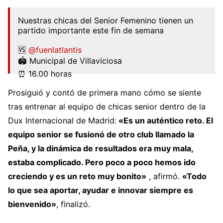
Nuestras chicas del Senior Femenino tienen un
partido importante este fin de semana
🆚
@fuenlatlantis
🏟️ Municipal de Villaviciosa
⏰ 16.00 horas
⚪⚫
#DUXInterAcademy
Prosiguió y contó de primera mano cómo se siente
pic.twitter.com/G3n9RAgsYh
tras entrenar al equipo de chicas senior dentro de la
Dux Internacional de Madrid:
«Es un auténtico reto. El
— duxinteracademy (@duxinteracademy)
April 21,
2022
equipo senior se fusionó de otro club llamado la
Peña, y la dinámica de resultados era muy mala,
estaba complicado. Pero poco a poco hemos ido
creciendo y es un reto muy bonito»
, afirmó.
«Todo
lo que sea aportar, ayudar e innovar siempre es
bienvenido»
, finalizó.