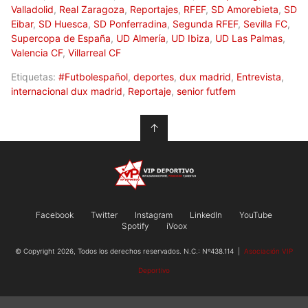
Valladolid
,
Real Zaragoza
,
Reportajes
,
RFEF
,
SD Amorebieta
,
SD
Eibar
,
SD Huesca
,
SD Ponferradina
,
Segunda RFEF
,
Sevilla FC
,
Supercopa de España
,
UD Almería
,
UD Ibiza
,
UD Las Palmas
,
Valencia CF
,
Villarreal CF
Etiquetas:
#Futbolespañol
,
deportes
,
dux madrid
,
Entrevista
,
internacional dux madrid
,
Reportaje
,
senior futfem
↑
Facebook
Twitter
Instagram
LinkedIn
YouTube
Spotify
iVoox
© Copyright 2026, Todos los derechos reservados. N.C.: Nº438.114 |
Asociación VIP
Deportivo