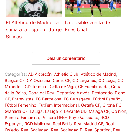
El Atlético de Madrid se
La posible vuelta de
suma a la puja por Jorge
Enes Ünal
Salinas
Deja un comentario
Categorías:
AD Alcorcón
,
Athletic Club
,
Atlético de Madrid
,
Burgos CF
,
CA Osasuna
,
Cádiz CF
,
CD Leganés
,
CD Lugo
,
CD
Mirandés
,
CD Tenerife
,
Celta de Vigo
,
CF Fuenlabrada
,
Copa
de la Reina
,
Copa del Rey
,
Deportivo Alavés
,
Destacado
,
Elche
CF
,
Entrevistas
,
FC Barcelona
,
FC Cartagena
,
Fútbol Español
,
Fútbol Femenino
,
FutFem Internacional
,
Getafe CF
,
Girona FC
,
Granada CF
,
LaLiga
,
LaLiga 2
,
Levante UD
,
Málaga CF
,
Opinión
,
Primera Femenina
,
Primera RFEF
,
Rayo Vallecano
,
RCD
Espanyol
,
RCD Mallorca
,
Real Betis
,
Real Madrid CF
,
Real
Oviedo
,
Real Sociedad
,
Real Sociedad B
,
Real Sporting
,
Real