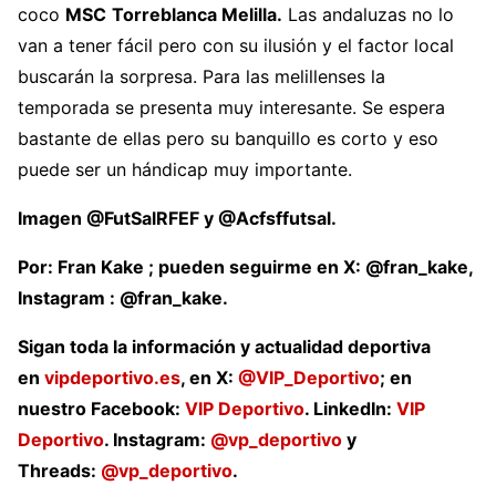
coco
MSC
Torreblanca Melilla.
Las andaluzas no lo
van a tener fácil pero con su ilusión y el factor local
buscarán la sorpresa. Para las melillenses la
temporada se presenta muy interesante. Se espera
bastante de ellas pero su banquillo es corto y eso
puede ser un hándicap muy importante.
Imagen @FutSalRFEF y @Acfsffutsal.
Por: Fran Kake ; pueden seguirme en X: @fran_kake,
Instagram : @fran_kake.
Sigan toda la información y actualidad deportiva
en
vipdeportivo.es
, en X:
@VIP_Deportivo
; en
nuestro Facebook:
VIP Deportivo
. LinkedIn:
VIP
Deportivo
. Instagram:
@vp_deportivo
y
Threads:
@vp_deportivo
.