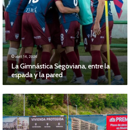
s
t
i
c
a
S
e
g
o
v
abril 14, 2026
i
La Gimnástica Segoviana, entre la
a
espada y la pared
n
a
,
e
E
n
l
t
G
r
e
e
t
l
a
a