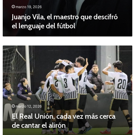
s
U
marzo 19, 2026
t
n
Juanjo Vila, el maestro que descifró
r
i
el lenguaje del fútbol
o
v
q
e
u
r
e
s
E
d
i
l
e
d
R
s
a
e
c
d
a
i
A
l
f
l
U
r
f
n
ó
o
i
e
n
ó
l
marzo 12, 2026
s
n
l
o
El Real Unión, cada vez más cerca
,
e
X
de cantar el alirón
c
n
e
a
g
l