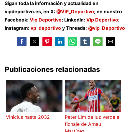
Sigan toda la información y actualidad en
vipdeportivo.es, en X:
@VIP_Deportivo
; en nuestro
Facebook:
Vip Deportivo
; LinkedIn:
Vip Deportivo
;
Instagram:
vp_deportivo
y Threads:
@vip_Deportivo
Publicaciones relacionadas
Vinicius hasta 2032
Peter Lim da luz verde al
fichaje de Arnau
Martínez