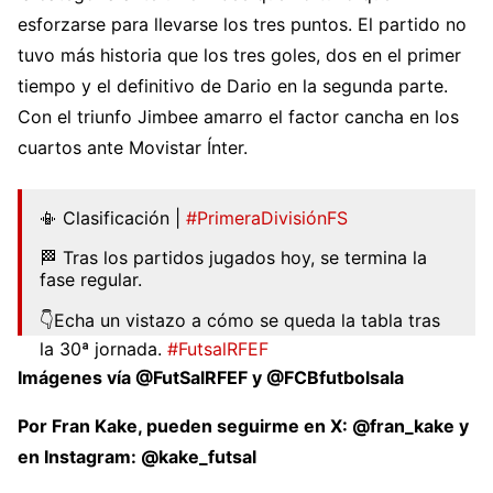
esforzarse para llevarse los tres puntos. El partido no
tuvo más historia que los tres goles, dos en el primer
tiempo y el definitivo de Dario en la segunda parte.
Con el triunfo Jimbee amarro el factor cancha en los
cuartos ante Movistar Ínter.
📳 Clasificación |
#PrimeraDivisiónFS
🏁 Tras los partidos jugados hoy, se termina la
fase regular.
👇Echa un vistazo a cómo se queda la tabla tras
la 30ª jornada.
#FutsalRFEF
pic.twitter.com/JFHHDpRmzN
Imágenes vía @FutSalRFEF y @FCBfutbolsala
— Futsal RFEF (@FutSalRFEF)
May 16, 2026
Por Fran Kake, pueden seguirme en X: @fran_kake y
en Instagram: @kake_futsal