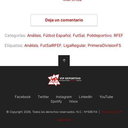
Deja un comentario
Categorías:
Análisis
,
Fútbol Español
,
FutSal
,
Polideportivo
,
RFEF
Etiquetas:
Análisis
,
FutSalRFEF
,
LigaRegular
,
PrimeraDivisionFS
↑
Facebook
Twitter
Instagram
LinkedIn
YouTube
Spotify
iVoox
© Copyright 2026, Todos los derechos reservados. N.C.: Nº438.114 |
Asociación VIP
Deportivo