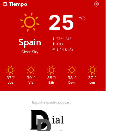
El Tiempo
25
℃
Spain
37º - 24º
48%
2.44 km/h
Clear Sky
37
39
38
38
37
℃
℃
℃
℃
℃
Jue
Vie
Sáb
Dom
Lun
Escucha nuestro podcast