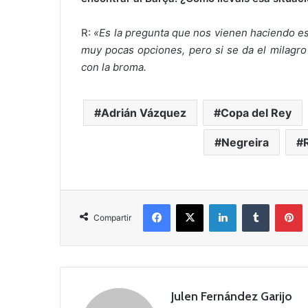
R:
«Es la pregunta que nos vienen haciendo 
muy pocas opciones, pero si se da el milagr
con la broma.
Adrián Vázquez
Copa del Rey
Negreira
Facebook
X
LinkedIn
Tumblr
Pinterest
Compartir
Julen Fernández Garijo