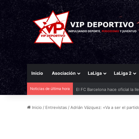
Inicio
Asociación
LaLiga
LaLiga 2
Noticias de última hora
El FC Barcelona hace oficial la l
Inicio
/
Entrevistas
/
Adrián Vázquez: «Va a ser el partido