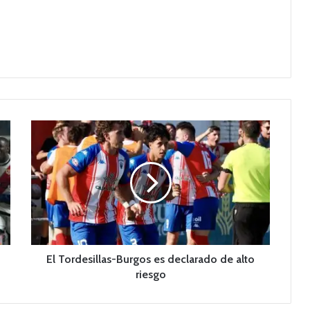
E
l
T
o
r
d
e
s
i
l
El Tordesillas-Burgos es declarado de alto
l
riesgo
a
s