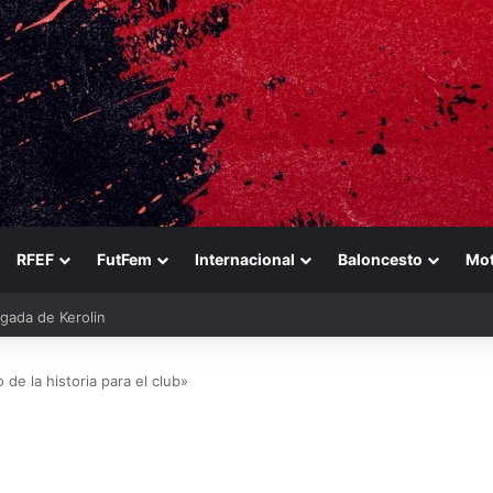
RFEF
FutFem
Internacional
Baloncesto
Mo
legada de Kerolin
 de la historia para el club»