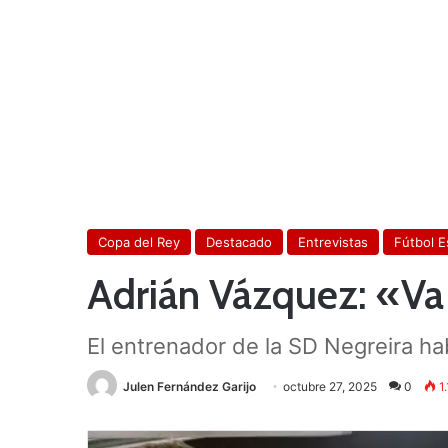
Copa del Rey
Destacado
Entrevistas
Fútbol E
Adrián Vázquez: «Va a
El entrenador de la SD Negreira hab
Julen Fernández Garijo
octubre 27, 2025
0
1.