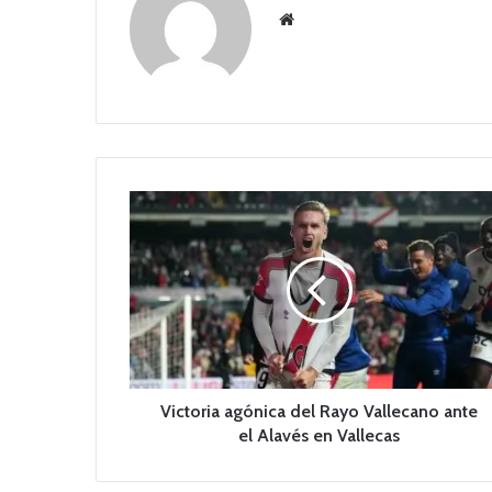
Siti
o
we
b
V
i
c
t
o
r
i
a
a
g
Victoria agónica del Rayo Vallecano ante
ó
el Alavés en Vallecas
n
i