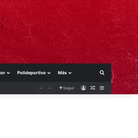
Buscar por
tor
Polideportivo
Más
Acceso
Publicación al aza
Barra lateral
Seguir