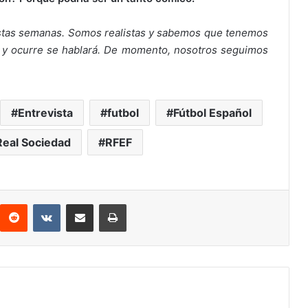
estas semanas. Somos realistas y sabemos que tenemos
o y ocurre se hablará. De momento, nosotros seguimos
Entrevista
futbol
Fútbol Español
Real Sociedad
RFEF
Reddit
VKontakte
Compartir por correo electrónico
Imprimir