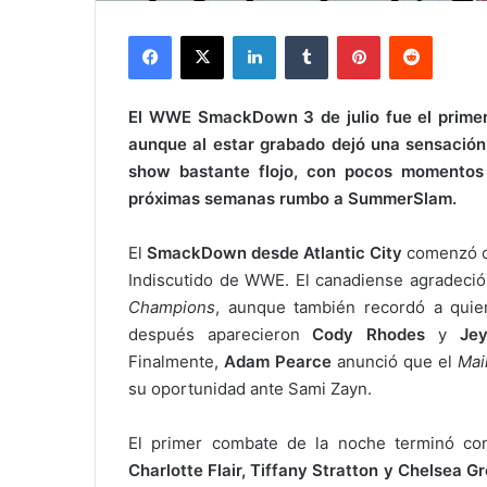
Facebook
X
LinkedIn
Tumblr
Pinterest
Reddit
El WWE SmackDown 3 de julio fue el primer 
aunque al estar grabado dejó una sensación
show bastante flojo, con pocos momentos
próximas semanas rumbo a SummerSlam.
El
SmackDown desde Atlantic City
comenzó c
Indiscutido de WWE. El canadiense agradeció e
Champions
, aunque también recordó a quie
después aparecieron
Cody Rhodes
y
Je
Finalmente,
Adam Pearce
anunció que el
Mai
su oportunidad ante Sami Zayn.
El primer combate de la noche terminó con
Charlotte Flair, Tiffany Stratton y Chelsea G