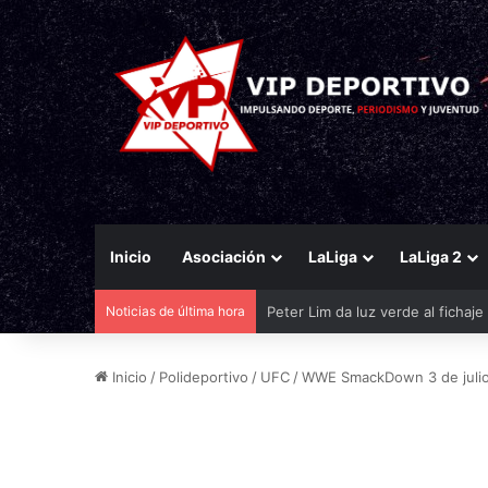
Inicio
Asociación
LaLiga
LaLiga 2
Noticias de última hora
El Eldense mira a las canteras p
Inicio
/
Polideportivo
/
UFC
/
WWE SmackDown 3 de julio: 