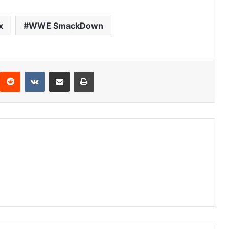
x
WWE SmackDown
Reddit
VKontakte
Compartir por correo electrónico
Imprimir