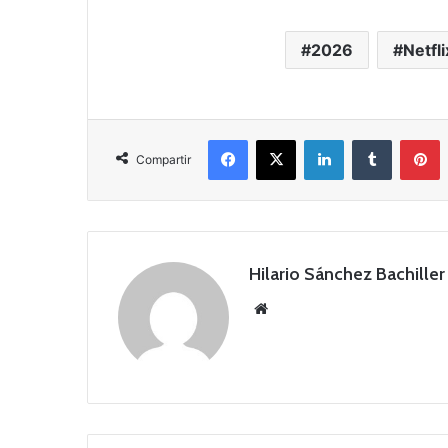
2026
Netfli
Facebook
X
LinkedIn
Tumblr
Pinterest
Compartir
Hilario Sánchez Bachiller
Siti
o
we
b