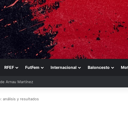
RFEF
FutFem
Internacional
Baloncesto
Mo
ara reforzarse
análisis y resultados