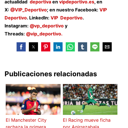
actualidad
deportiva
en
vipdeportivo.es
, en
X:
@VIP_Deportivo
; en nuestro Facebook:
VIP
Deportivo
. LinkedIn:
VIP
Deportivo
.
Instagram:
@vp_deportivo
y
Threads:
@vip_deportivo.
Publicaciones relacionadas
El Manchester City
El Racing mueve ficha
rechaza la primera
por Agirrezabala