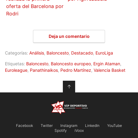
oferta del Barcelona por
Rodri
Deja un comentario
Categorías:
Análisis
,
Baloncesto
,
Destacado
,
EuroLiga
Etiquetas:
Baloncesto
,
Baloncesto europeo
,
Ergin Ataman
,
Euroleague
,
Panathinaikos
,
Pedro Martínez
,
Valencia Basket
↑
Facebook
Twitter
Instagram
LinkedIn
YouTube
Spotify
iVoox