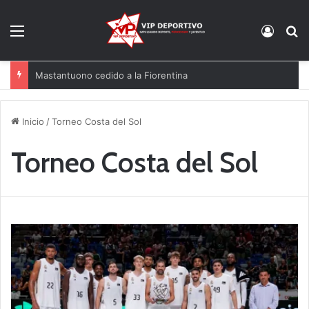
Menú
Acces
B
Mastantuono cedido a la Fiorentina
Inicio
/
Torneo Costa del Sol
Torneo Costa del Sol