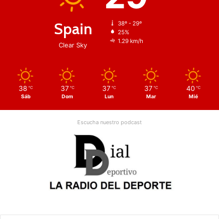
Spain
38º - 29º
25%
1.29 km/h
Clear Sky
38
37
37
37
40
℃
℃
℃
℃
℃
Sáb
Dom
Lun
Mar
Mié
Escucha nuestro podcast