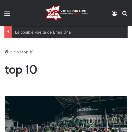
Menú
Acces
B
La posible vuelta de Enes Ünal
Inicio
/
top 10
top 10