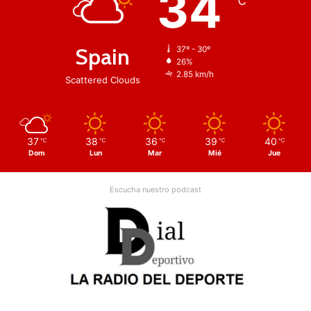
34
℃
Spain
37º - 30º
26%
2.85 km/h
Scattered Clouds
37
38
36
39
40
℃
℃
℃
℃
℃
Dom
Lun
Mar
Mié
Jue
Escucha nuestro podcast